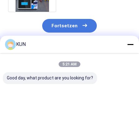
Fortsetzen
KUN
Empfohlene Produkte
5:21 AM
Good day, what product are you looking for?
Zuverlässige KIOSK-
UF Hochwertige UPS
Hysoung CDU
K03L Komplett-
auf Lager
Manipulator L
Geldautomat für
5*9*3 ATM Teil
Banken &
Lager
Einzelhandel
Bestpreis
Bestpreis
Bestprei