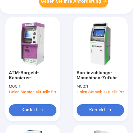
Geben Sie Ihre Anforderung
ATM-Bargeld-
Bareinzahlungs-
Kassierer-
Maschinen-Zufuhr
Maschinen-Kiosk mit
ATMs CDM für
MOQ:
1
MOQ:
1
Kartenleser And
Barabhebung
Holen Sie sich aktuelle Preis
Holen Sie sich aktuelle Preis
Dispenser
Kontakt
Kontakt