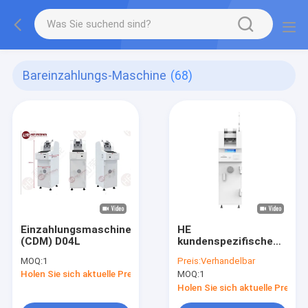
Bareinzahlungs-Maschine
(68)
Einzahlungsmaschine
HE
(CDM) D04L
kundenspezifische
CDM-
MOQ:
1
Preis:
Verhandelbar
Kassensammlungslösun
Holen Sie sich aktuelle Preis
MOQ:
1
Stand of Cash
Deposit Machine
Holen Sie sich aktuelle Preis