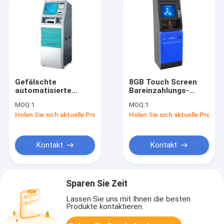
Gefälschte
8GB Touch Screen
automatisierte
Bareinzahlungs-
Antimaschine des
Maschinen-Kiosk-
MOQ:
1
MOQ:
1
Geschäfts-ISO9001
Geldumtausch-ATM-
Holen Sie sich aktuelle Preis
Holen Sie sich aktuelle Preis
24 Stunden
Maschine
Bareinzahlungs-
Maschine
Kontakt
Kontakt
Sparen Sie Zeit
Lassen Sie uns mit Ihnen die besten
Produkte kontaktieren.