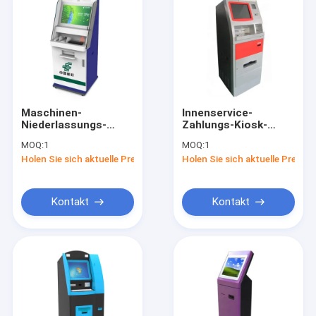
Maschinen-
Innenservice-
Niederlassungs-
Zahlungs-Kiosk-
Erzähler-Maschine
Terminalmaschine
MOQ:
1
MOQ:
1
Soem ATMs CDM mit
des selbst220v mit
Holen Sie sich aktuelle Preis
Holen Sie sich aktuelle Preis
Geldautomaten
LCD-Monitor
Kontakt
Kontakt
Zu Hause
Produkte
Über uns