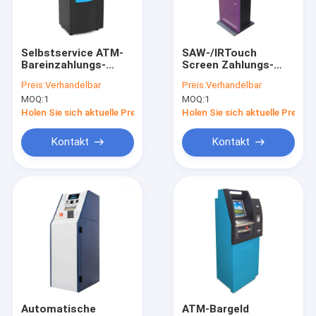
Werksbesichtigung
Qualitätskontrolle
Selbstservice ATM-
SAW-/IRTouch
Bareinzahlungs-
Screen Zahlungs-
Kontakt mit uns
Maschinen-
Kiosk-Bargeld im
Preis:
Verhandelbar
Preis:
Verhandelbar
Bankwesen-Kiosk mit
Freien Accepter
MOQ:
1
MOQ:
1
17" LCD-mit
Neuigkeiten
Berührungseingabe
Holen Sie sich aktuelle Preis
Holen Sie sich aktuelle Preis
Bildschirm
Bitte um ein Angebot
Kontakt
Kontakt
Automaten-Kiosk
Selbstservice-Kiosk
ATM-Registrierkasse
Bareinzahlungs-Maschine
Automatische
ATM-Bargeld