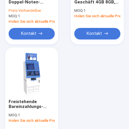
Doppel-Noten-
Geschäft 4GB 8GB,
Selbstservice Positions-Kiosk
Anzeige CIS Atm
das Maschine mit
Preis:
Verhandelbar
MOQ:
1
Cash Deposit
Geldautomaten
MOQ:
Selbstzahlungskiosk
1
Holen Sie sich aktuelle Preis
Machines LCD
annimmt
Holen Sie sich aktuelle Preis
Selbsteinrichtungskiosk
Kontakt
Kontakt
Karten-Kiosk-Maschine
Geldumtausch-Kiosk
Regierungs-Kiosk
Videoerzähler-Maschine
Bitcoin-Kiosk
Freistehende
Ersatzteile ATMs
Bareinzahlungs-
Maschinen-Bank
MOQ:
1
ATM-Maschine
Kiosk-Teile
Holen Sie sich aktuelle Preis
125GB 256GB