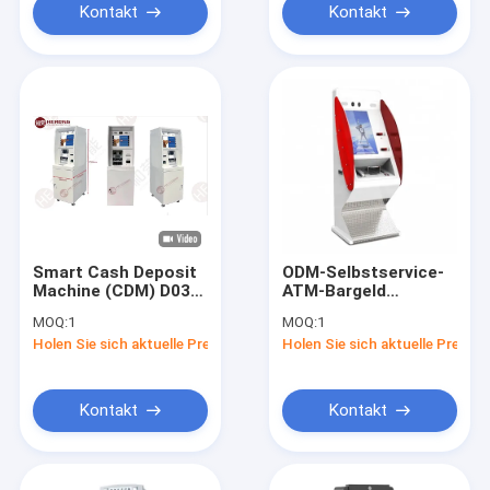
Kontakt
Kontakt
Smart Cash Deposit
ODM-Selbstservice-
Machine (CDM) D03L
ATM-Bargeld
Automatische
Deposite-Maschinen-
MOQ:
1
MOQ:
1
Einzahlungsmaschine
Anschluss für Bank-
Holen Sie sich aktuelle Preis
Holen Sie sich aktuelle Preis
für Banknoten
Zahlung
Kontakt
Kontakt