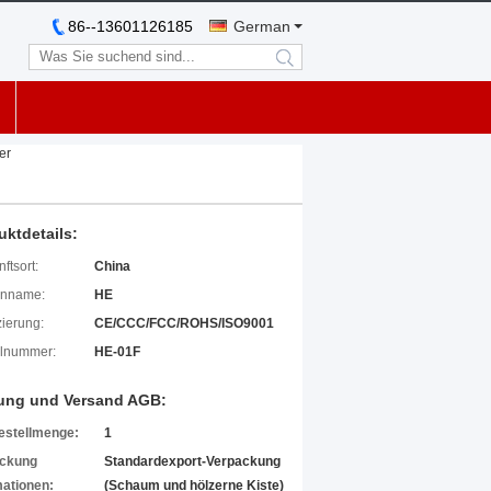
86--13601126185
German
search
er
uktdetails:
ftsort:
China
enname:
HE
izierung:
CE/CCC/FCC/ROHS/ISO9001
lnummer:
HE-01F
ung und Versand AGB:
estellmenge:
1
ckung
Standardexport-Verpackung
mationen:
(Schaum und hölzerne Kiste)