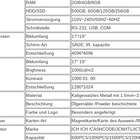
RAM
2GB/4GB/8GB
HDD/SSD
500GB; 60GB/125GB/256GB
Stromversorgung
110V~240V/50HZ~60HZ
Schnittstelle
RS-232, USB, COM
creen
Bildumfang
17"/19"
Schirm-Art
SÄGE, IR, kapazitiv
Entschließung
4096*4096
Bildumfang
17" 19"
Brighness
1000cd/m2
Kontrast
1000:01: 00
Entschließung
1280*1024
Material
Kaltgewalztes Metall mit 1.5mm~
Beschichtung
Ölgemälde /Powder beschichtete
Farbe und Logo
Besonders angefertigt
ser
Karten-Art
Magnetkarte/Karte des Ausweis-/R
ptor
Marke
ICH ICH /CASHCODE/JCM/ITL/IC
Kapazität
600PCS/1000PCS/1500PCS/220