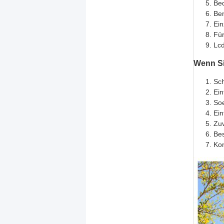
Bed
Ben
Ein
Für
Lcd
Wenn Sie
Sch
Ein
Soe
Ein
Zuv
Bes
Kon