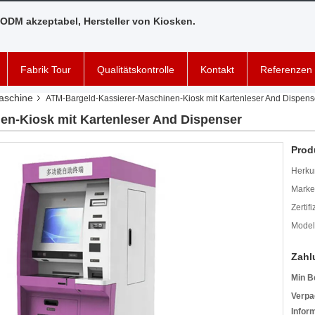
ODM akzeptabel, Hersteller von Kiosken.
Fabrik Tour
Qualitätskontrolle
Kontakt
Referenzen
aschine
ATM-Bargeld-Kassierer-Maschinen-Kiosk mit Kartenleser And Dispens
en-Kiosk mit Kartenleser And Dispenser
Prod
Herkun
Mark
Zertif
Model
Zahl
Min B
Verpa
Infor