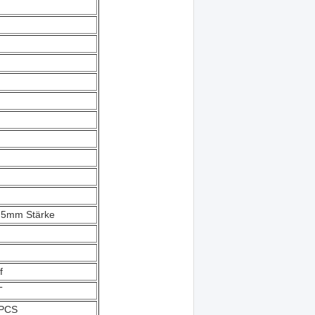
2.5mm Stärke
f
T
0PCS