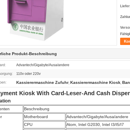
Liefer
Zahlu
Verso
Fähigk
Kon
rliche Produkt-Beschreibung
ard:
Advantech/Gigabyte/Ausa/andere
sorgung:
110v oder 220v
Kassierermaschine Zufuhr
Kassierermaschine Kiosk
Ban
ben:
,
,
Payment Kiosk With Card-Leser-And Cash Disp
ation
enten
Beschreibung
r
Motherboard
Advantech/Gigabyte/Ausa/andere
CPU
Atom, Intel G2030, Intel I3/I5/I7