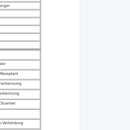
ürger
ator
Akzeptant
Anerkennung
serkennung
-Scanner
h-Verbindung