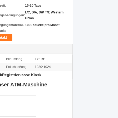
zeit:
15-20 Tage
L/C, D/A, D/P, T/T, Western
ngsbedingungen:
Union
rgungsmaterial-
1000 Stücke pro Monat
eit:
takt
Bildumfang:
17" 19"
Entschließung:
1280*1024
kRegistrierkasse Kiosk
enser ATM-Maschine