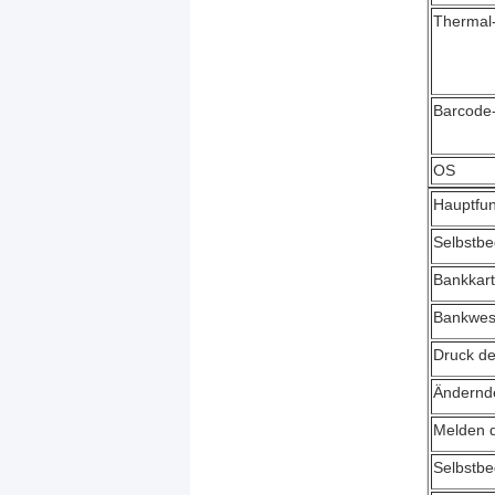
Thermal
Barcode
OS
Hauptfun
Selbstb
Bankkar
Bankwe
Druck d
Ändernd
Melden d
Selbstb