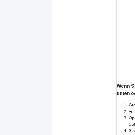
Wenn Sie
unten o
Gr
Ve
Ope
SSM
Spe