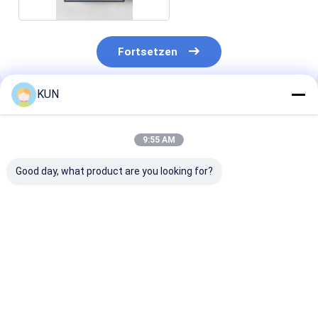
Fortsetzen
KUN
Empfohlene Produkte
9:55 AM
Good day, what product are you looking for?
1750304619 Wincor
ATM-Teile Hyosung
ATM-Teile Hy
Nixdorf CHD-mot
CDU-Spender-
CDU Dispenser
ICT3H5-3A2790
Gummibuchse
Buchse 30000
Grundsätzliche PN
300006564 8×11×6
5×10,7×14,7
01750304619
Direktverkauf ab
Direktverkauf 
Bestpreis
Bestpreis
Bestprei
Werk
Werk