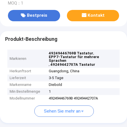
MOQ：1
Bestpreis
Kontakt
Produkt-Beschreibung
,
49249446769B Tastatur
EPP7-Tastatur für mehrere
Markieren
Sprachen
,
49249442707A Tastatur
Herkunftsort
Guangdong, China
Lieferzeit
3-5 Tage
Markenname
Diebold
Min Bestellmenge
1
Modellnummer
49249446769B 49249442707A
Sehen Sie mehr an