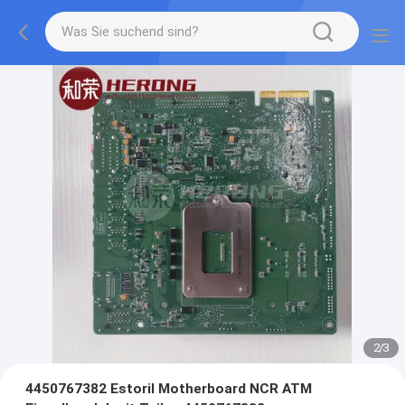
2
/
3
4450767382 Estoril Motherboard NCR ATM