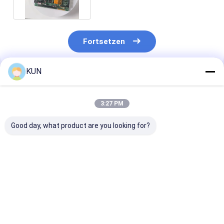
4450767382
Fortsetzen
KUN
Empfohlene Produkte
3:27 PM
Good day, what product are you looking for?
01750304622
01750304621
NCR 009-0029
Diebold Nixdorf
Wincor Nixdorf
0090029129 U
Sankyo Kartenleser
Kartenleser CHD-
Ausnahmebehä
1750304622 DN100D
mot ICT3H5-
für BRM-10EC
DN200V ICT3H5-
3AJ2791 SecPac1
6687 ATM für 
Bestpreis
Bestpreis
Bestprei
3AD2792 IFM005-
1750304621
Recycling