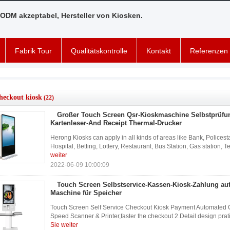
ODM akzeptabel, Hersteller von Kiosken.
Fabrik Tour
Qualitätskontrolle
Kontakt
Referenzen
checkout kiosk
(22)
Großer Touch Screen Qsr-Kioskmaschine Selbstprüfu
Kartenleser-And Receipt Thermal-Drucker
Herong Kiosks can apply in all kinds of areas like Bank, Policest
Hospital, Betting, Lottery, Restaurant, Bus Station, Gas station, 
weiter
2022-06-09 10:00:09
Touch Screen Selbstservice-Kassen-Kiosk-Zahlung aut
Maschine für Speicher
Touch Screen Self Service Checkout Kiosk Payment Automated Or
Speed Scanner & Printer,faster the checkout 2.Detail design prat
Sie weiter