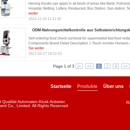
Herong Kiosks can apply in all kinds of areas like Bank, Policest
Hospital, Betting, Lottery, Restaurant, Bus Station, Gas station, T
weiter
2024-11-15 11:31:20
ODM-Nahrungsmittelkontrolle aus Selbsteinrichtungsk
Self ordering food check out kiosk for supermarket fast food res
Components Brand Detail Description 1 Touch monitor Horsent, 
Sie weiter
2022-04-27 18:22:53
Page 1 of 3
|<
<<
1
2
3
>>
Startseite
Produkte
Über uns
 Qualität Automaten-Kiosk Anbieter.
R
ent Co., Limited. All Rights Reserved.