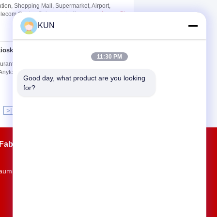
ation, Shopping Mall, Supermarket, Airport,
elecom Center, Subway, etc. If you ...
Lesen Sie
KUN
iosk für Supermarkt
Kontakt
11:30 PM
taurant shopping mall small shop Specification No.
Anytouch Product type: Embedded ...
Lesen
Good day, what product are you looking 
for?
>|
Fabrik Tour
Kontakte
Sitemap
aum 1901, Gebäude 9, Jingdong Dadao,
Jingdong Zhigu, Yantian, Fenggang,
Dongguan, Guangdong, China
kun@hekiosk.com