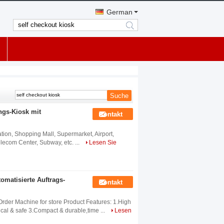
German
search
ngs-Kiosk mit
Kontakt
ation, Shopping Mall, Supermarket, Airport,
Telecom Center, Subway, etc. ...
Lesen Sie
omatisierte Auftrags-
Kontakt
der Machine for store​ Product Features: 1.High
ical & safe 3.Compact & durable,time ...
Lesen