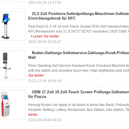
2022-06-28 14:37:55
21,5 Zoll Positions-Selbstprüfungs-Maschinen-Selbsts
Einrichtungskiosk für KFC
Fast Food 21.5 24 32 inch Touch Screen POS Self checkout Mach
KFC/Restaurants size 21.5"24"27"32"42" resolution 1920*1080 To
Lesen Sie weiter
2025-05-08 16:35:47
Boden-Stellungs-Selbstservice-Zahlungs-Kiosk-Prüfun
Mall
Floor Standing Self Service Payment Kiosk Checkout Machine fo
with the stable and sensitive touch feel. High brightness and contr
Sie weiter
2022-12-06 18:08:19
ODM 17 Zoll 19 Zoll-Touch Screen Prüfungs-Selbstser
für Piazza
Herong Kiosks can apply in all kinds of areas like Bank, Policest
Hospital, Betting, Lottery, Restaurant, Bus Station, Gas station, 
weiter
2022-06-09 09:49:24