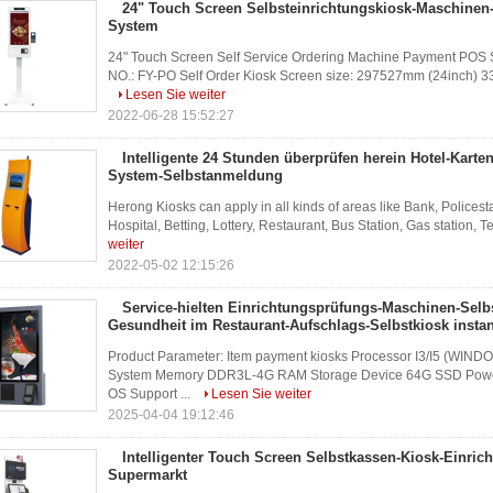
24" Touch Screen Selbsteinrichtungskiosk-Maschinen
System
24" Touch Screen Self Service Ordering Machine Payment POS 
NO.: FY-PO Self Order Kiosk Screen size: 297527mm (24inch) 337
Lesen Sie weiter
2022-06-28 15:52:27
Intelligente 24 Stunden überprüfen herein Hotel-Kart
System-Selbstanmeldung
Herong Kiosks can apply in all kinds of areas like Bank, Policest
Hospital, Betting, Lottery, Restaurant, Bus Station, Gas station, T
weiter
2022-05-02 12:15:26
Service-hielten Einrichtungsprüfungs-Maschinen-Sel
Gesundheit im Restaurant-Aufschlags-Selbstkiosk insta
Product Parameter: Item payment kiosks Processor I3/I5 (WIN
System Memory DDR3L-4G RAM Storage Device 64G SSD Power 
OS Support ...
Lesen Sie weiter
2025-04-04 19:12:46
Intelligenter Touch Screen Selbstkassen-Kiosk-Einri
Supermarkt