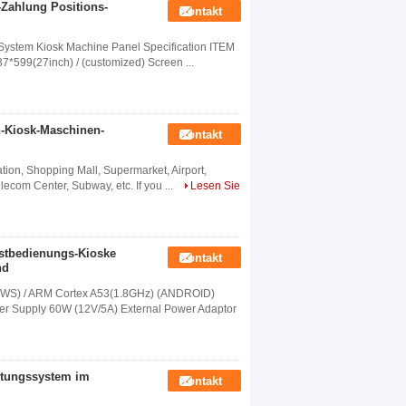
-Zahlung Positions-
Kontakt
System Kiosk Machine Panel Specification ITEM
*599(27inch) / (customized) Screen ...
en-Kiosk-Maschinen-
Kontakt
ation, Shopping Mall, Supermarket, Airport,
elecom Center, Subway, etc. If you ...
Lesen Sie
bstbedienungs-Kioske
Kontakt
nd
DOWS) / ARM Cortex A53(1.8GHz) (ANDROID)
Supply 60W (12V/5A) External Power Adaptor
chtungssystem im
Kontakt