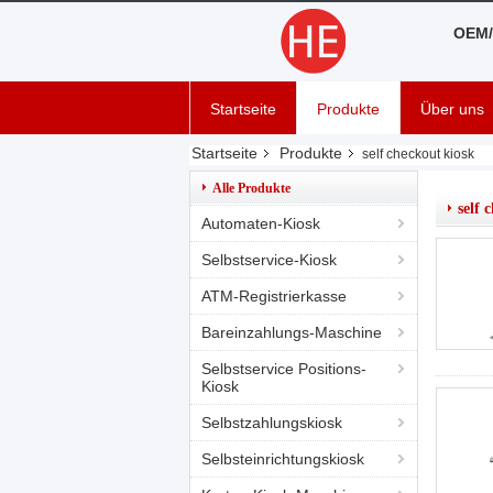
OEM/
Startseite
Produkte
Über uns
Startseite
Produkte
self checkout kiosk
Alle Produkte
self 
Automaten-Kiosk
Selbstservice-Kiosk
ATM-Registrierkasse
Bareinzahlungs-Maschine
Selbstservice Positions-
Kiosk
Selbstzahlungskiosk
Selbsteinrichtungskiosk