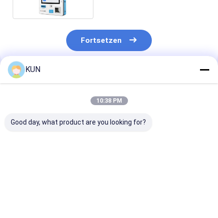
Fortsetzen
KUN
Empfohlene Produkte
10:38 PM
Good day, what product are you looking for?
21.5 Zoll
Selbstbedienungs-
24" Touch Scr
Selbstbestellkiosk
Bestellkiosk 32 INCH
Selbstservice-
Einrichtungsm
Zahlung Posit
System-Kiosk
Bestpreis
Bestpreis
Bestprei