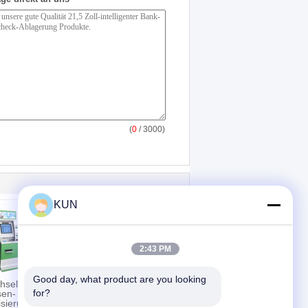
(
0
/ 3000)
KUN
2:43 PM
Good day, what product are you looking 
hsel-
Geldumtausch-
for?
en-
Kiosk-Maschine
sierungs-
Selbstservice USBs