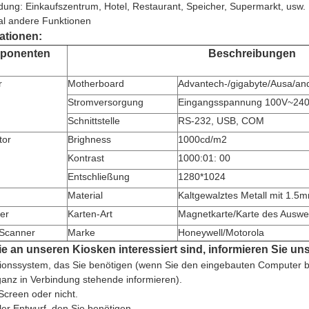
ung: Einkaufszentrum, Hotel, Restaurant, Speicher, Supermarkt, usw.
al andere Funktionen
ationen:
ponenten
Beschreibungen
r
Motherboard
Advantech-/gigabyte/Ausa/an
Stromversorgung
Eingangsspannung 100V~24
Schnittstelle
RS-232, USB, COM
tor
Brighness
1000cd/m2
Kontrast
1000:01: 00
Entschließung
1280*1024
Material
Kaltgewalztes Metall mit 1.
er
Karten-Art
Magnetkarte/Karte des Auswei
Scanner
Marke
Honeywell/Motorola
 an unseren Kiosken interessiert sind, informieren Sie uns
ionssystem, das Sie benötigen (wenn Sie den eingebauten Computer b
anz in Verbindung stehende informieren).
Screen oder nicht.
ller Entwurf, den Sie benötigen.