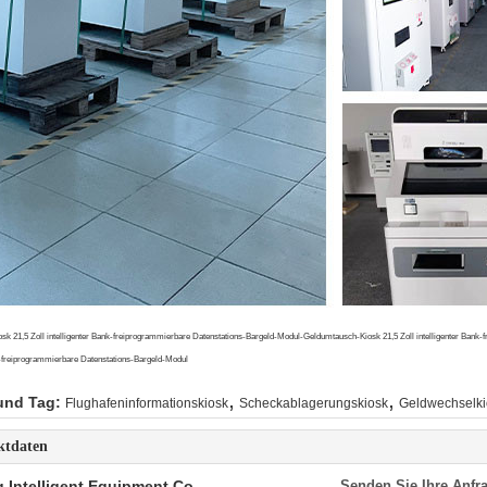
k 21,5 Zoll intelligenter Bank-freiprogrammierbare Datenstations-Bargeld-Modul-Geldumtausch-Kiosk 21,5 Zoll intelligenter Bank
k-freiprogrammierbare Datenstations-Bargeld-Modul
,
,
und Tag:
Flughafeninformationskiosk
Scheckablagerungskiosk
Geldwechselki
ktdaten
 Intelligent Equipment Co.,
Senden Sie Ihre Anfra