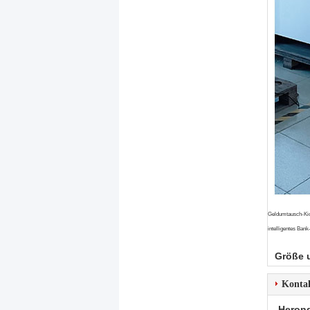
Geldumtausch-Kios
intelligentes Ban
Größe 
Konta
Herong