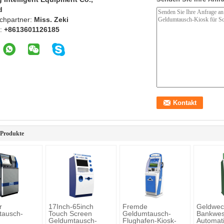
d
chpartner:
Miss. Zeki
n:
+8613601126185
 Produkte
r
17Inch-65inch
Fremde
Geldwec
tausch-
Touch Screen
Geldumtausch-
Bankwes
Geldumtausch-
Flughafen-Kiosk-
Automati