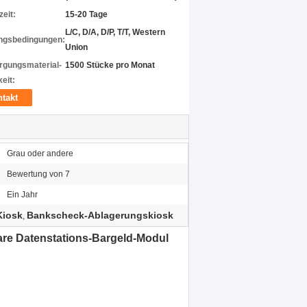
zeit:
15-20 Tage
L/C, D/A, D/P, T/T, Western
ngsbedingungen:
Union
rgungsmaterial-
1500 Stücke pro Monat
eit:
takt
Grau oder andere
Bewertung von 7
Ein Jahr
Kiosk
Bankscheck-Ablagerungskiosk
,
are Datenstations-Bargeld-Modul