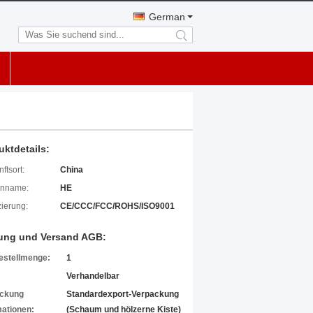
German
search
uktdetails:
ftsort:
China
enname:
HE
izierung:
CE/CCC/FCC/ROHS/ISO9001
ung und Versand AGB:
estellmenge:
1
Verhandelbar
ckung
Standardexport-Verpackung
mationen:
(Schaum und hölzerne Kiste)