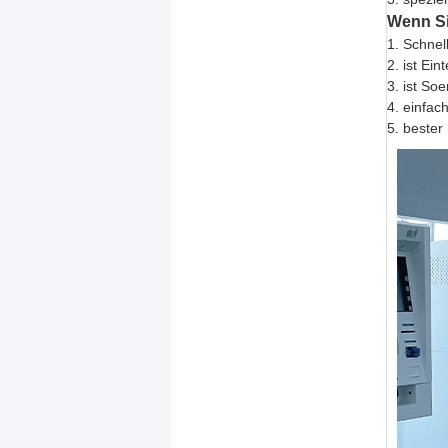
Wenn Sie
1. Schnell
2. ist Ei
3. ist So
4. einfac
5. bester