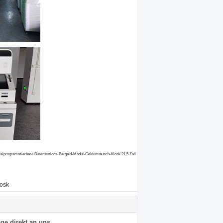
-freiprogrammierbare Datenstations-Bargeld-Modul-Geldumtausch-Kiosk 21,5 Zoll
osk
ge direkt an uns