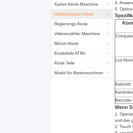
4. Anwend
Karten-Kiosk-Maschine
5. Option
Geldumtausch-Kiosk
Spezifik
Kom
Regierungs-Kiosk
Videoerzähler-Maschine
Compute
Bitcoin-Kiosk
Ersatzteile ATMs
Lcd-Moni
Kiosk-Teile
Modul für Bankmaschinen
Kabinett
Kartenles
Barcode-
Wenn Sie
1. Operat
und das g
2. Touch 
3. spezie