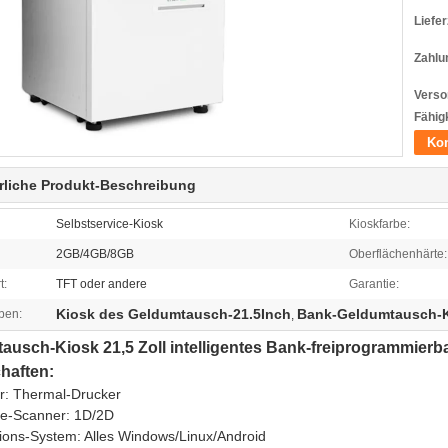
Liefer
Zahlu
Verso
Fähigk
Kon
rliche Produkt-Beschreibung
Selbstservice-Kiosk
Kioskfarbe:
2GB/4GB/8GB
Oberflächenhärte:
t:
TFT oder andere
Garantie:
Kiosk des Geldumtausch-21.5Inch
Bank-Geldumtausch-
ben:
,
ausch-Kiosk 21,5 Zoll intelligentes Bank-freiprogrammierb
haften:
r: Thermal-Drucker
de-Scanner: 1D/2D
ions-System: Alles Windows/Linux/Android