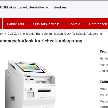
ODM akzeptabel, Hersteller von Kiosken.
Fabrik Tour
Qualitätskontrolle
Kontakt
Referenzen
sk
21,5 Zoll-intelligenter Bank-Geldumtausch-Kiosk für Scheck-Ablagerung
eldumtausch-Kiosk für Scheck-Ablagerung
Prod
Herkun
Mark
Zertif
Zahl
Min B
Preis:
Verpa
Infor