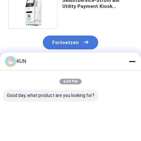
Selbstservice-Strom Bill
Utility Payment Kiosk
Terminal fertigte besonders
an
Fortsetzen
KUN
Empfohlene Produkte
6:49 PM
Good day, what product are you looking for?
77cm Höhen-
Der meiste Kiosk
Offizielle
Regierungs-Kiosk-
Touch Screen
Management-