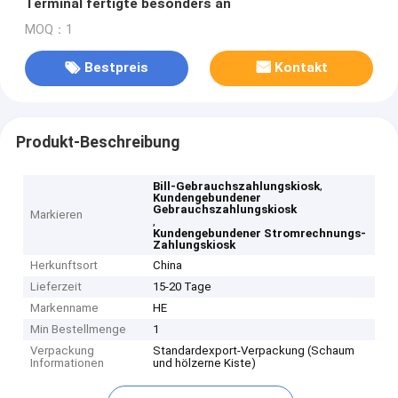
Terminal fertigte besonders an
MOQ：1
Bestpreis
Kontakt
Produkt-Beschreibung
,
Bill-Gebrauchszahlungskiosk
Kundengebundener
Gebrauchszahlungskiosk
Markieren
,
Kundengebundener Stromrechnungs-
Zahlungskiosk
Herkunftsort
China
Lieferzeit
15-20 Tage
Markenname
HE
Min Bestellmenge
1
Verpackung
Standardexport-Verpackung (Schaum
Informationen
und hölzerne Kiste)