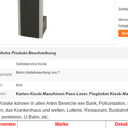
Zahlu
Verso
Fähigk
Kon
rliche Produkt-Beschreibung
Selbstservice-Kiosk
Mohs Härtebewertung von 7
enhärte:
t:
8ms
Karten-Kiosk-Maschinen-Pass-Leser
Flugticket Kiosk-M
ben:
,
ioske können in allen Arten Bereiche wie Bank, Policestation,
n, das Krankenhaus und wetten, Lotterie, Restaurant, Busbahnh
n zentrieren, U-Bahn, etc.
nenten
Marke
Detai