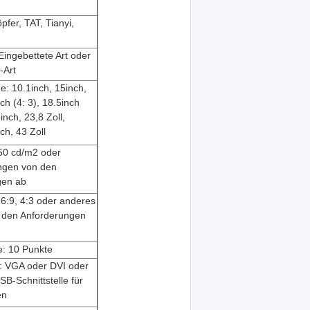
fer, TAT, Tianyi,
Eingebettete Art oder
-Art
e: 10.1inch, 15inch,
ch (4: 3), 18.5inch
inch, 23,8 Zoll,
ch, 43 Zoll
250 cd/m2 oder
ngen von den
gen ab
16:9, 4:3 oder anderes
 den Anforderungen
: 10 Punkte
e: VGA oder DVI oder
B-Schnittstelle für
en