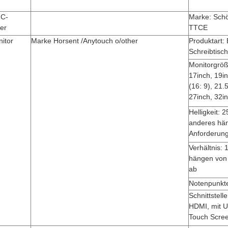
FC-
Marke: Schöp
er
TTCE
itor
Marke Horsent /Anytouch o/other
Produktart: 
Schreibtisch
Monitorgröß
17inch, 19in
(16: 9), 21.5
27inch, 32in
Helligkeit: 
anderes hä
Anforderun
Verhältnis: 
hängen von
ab
Notenpunkte
Schnittstell
HDMI, mit US
Touch Scre