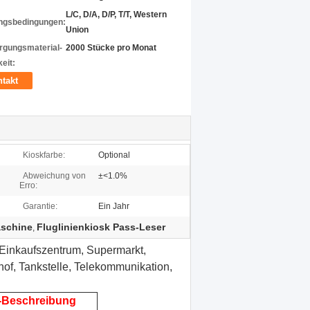
L/C, D/A, D/P, T/T, Western
ngsbedingungen:
Union
rgungsmaterial-
2000 Stücke pro Monat
eit:
takt
Kioskfarbe:
Optional
Abweichung von
±<1.0%
Erro:
Garantie:
Ein Jahr
aschine
Fluglinienkiosk Pass-Leser
,
 Einkaufszentrum, Supermarkt,
of, Tankstelle, Telekommunikation,
l-Beschreibung