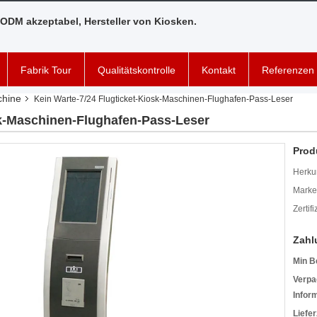
ODM akzeptabel, Hersteller von Kiosken.
Fabrik Tour
Qualitätskontrolle
Kontakt
Referenzen
chine
Kein Warte-7/24 Flugticket-Kiosk-Maschinen-Flughafen-Pass-Leser
sk-Maschinen-Flughafen-Pass-Leser
Prod
Herkun
Mark
Zertif
Zahl
Min B
Verpa
Infor
Liefer