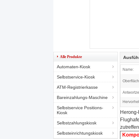
Alle Produkte
Ausfüh
Automaten-Kiosk
Name:
Selbstservice-Kiosk
Oberfläch
ATM-Registrierkasse
Antwortzei
Bareinzahlungs-Maschine
Hervorhe
Selbstservice Positions-
Herong-K
Kiosk
Flughafe
Selbstzahlungskiosk
zutreffe
Selbsteinrichtungskiosk
Kompo