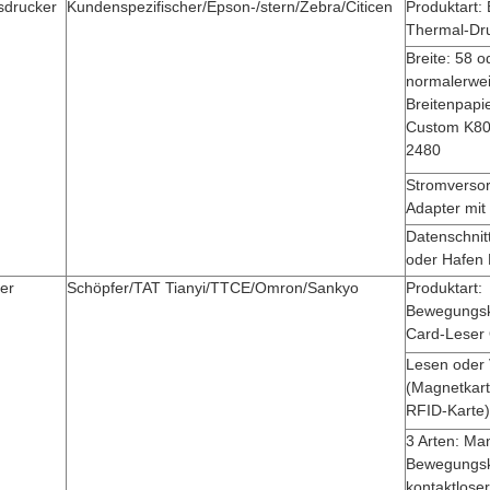
drucker
Kundenspezifischer/Epson-/stern/Zebra/Citicen
Produktart: 
Thermal-Dr
Breite: 58 o
normalerwei
Breitenpapie
Custom K80
2480
Stromversor
Adapter mit
Datenschnitt
oder Hafen
er
Schöpfer/TAT Tianyi/TTCE/Omron/Sankyo
Produktart:
Bewegungsk
Card-Leser 
Lesen oder 
(Magnetkart
RFID-Karte)
3 Arten: Man
Bewegungsk
kontaktloser