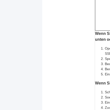
Wenn Sie
unten o
Ope
SSM
Spe
Bed
Ben
Ein
Wenn Sie
Sch
Soe
Ein
Zuv