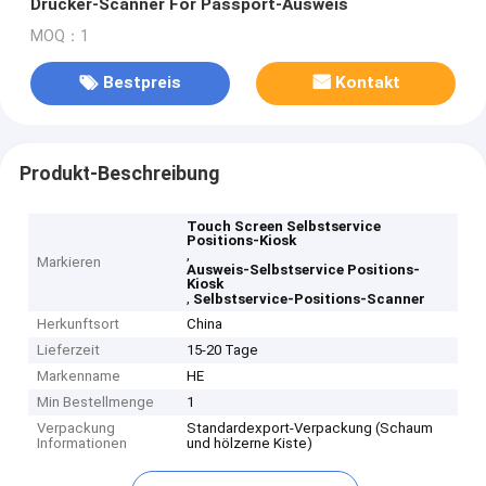
Drucker-Scanner For Passport-Ausweis
MOQ：1
Bestpreis
Kontakt
Produkt-Beschreibung
Touch Screen Selbstservice
Positions-Kiosk
,
Markieren
Ausweis-Selbstservice Positions-
Kiosk
,
Selbstservice-Positions-Scanner
Herkunftsort
China
Lieferzeit
15-20 Tage
Markenname
HE
Min Bestellmenge
1
Verpackung
Standardexport-Verpackung (Schaum
Informationen
und hölzerne Kiste)