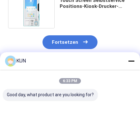
Touch Screen Selbstservice
Positions-Kiosk-Drucker-
Scanner For Passport-Ausweis
Fortsetzen
KUN
Empfohlene Produkte
6:33 PM
Good day, what product are you looking for?
Kontaktloser
Zahlungskiosk
Selbstservice-
Selbstbedienungskiosk
Selbstservice
KioskTouch Sc