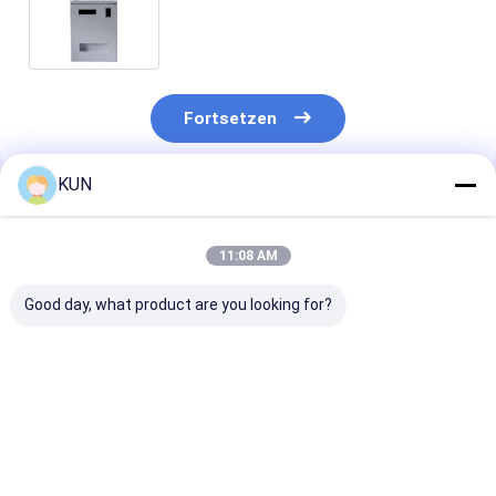
zugeführte Selbstservice-Zahlung
ATM-Kiosk-Maschine
Fortsetzen
KUN
Empfohlene Produkte
11:08 AM
Good day, what product are you looking for?
C03T Smart Cash
Geldrecyclingmaschine
Geld-Recyclin
Recycling-Maschine
C03L Intelligente
Automat C03T
mit 4 Recycling-
automatische
Smart Teller
Kassetten,
Banknotenrecyclingmaschine
Machine mit 4