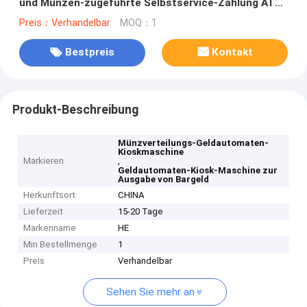
und Münzen-zugeführte Selbstservice-Zahlung ATM-
Kiosk-Maschine
Preis：Verhandelbar
MOQ：1
Bestpreis
Kontakt
Produkt-Beschreibung
Münzverteilungs-Geldautomaten-
Kioskmaschine
Markieren
,
Geldautomaten-Kiosk-Maschine zur
Ausgabe von Bargeld
Herkunftsort
CHINA
Lieferzeit
15-20 Tage
Markenname
HE
Min Bestellmenge
1
Preis
Verhandelbar
Sehen Sie mehr an