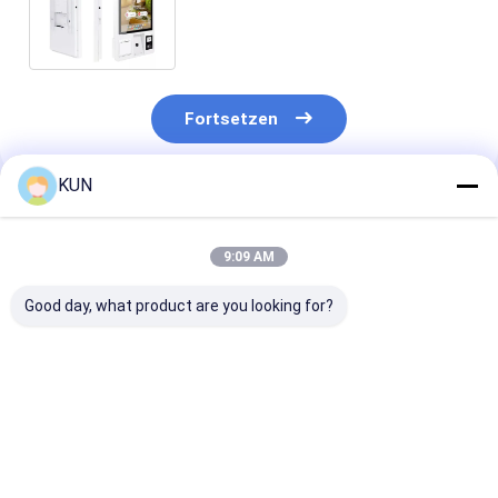
Auszahlungsanordnungs-
Restaurant-Auftrag
Fortsetzen
KUN
Empfohlene Produkte
9:09 AM
Good day, what product are you looking for?
21.5 Zoll
Selbstbedienungs-
24" Touch Scr
Selbstbestellkiosk
Bestellkiosk 32 INCH
Selbstservice-
Einrichtungsm
Zahlung Posit