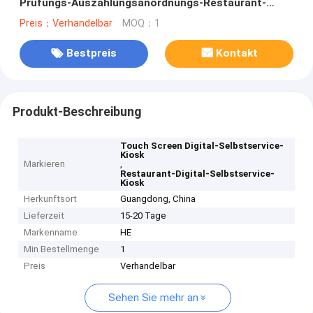
Prüfungs-Auszahlungsanordnungs-Restaurant-
Auftrag
Preis：Verhandelbar
MOQ：1
Bestpreis
Kontakt
Produkt-Beschreibung
Touch Screen Digital-Selbstservice-
Kiosk
Markieren
,
Restaurant-Digital-Selbstservice-
Kiosk
Herkunftsort
Guangdong, China
Lieferzeit
15-20 Tage
Markenname
HE
Min Bestellmenge
1
Preis
Verhandelbar
Sehen Sie mehr an