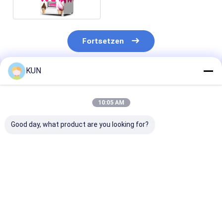
Fortsetzen
KUN
Empfohlene Produkte
10:05 AM
Good day, what product are you looking for?
Zuverlässige KIOSK-
UF Hochwertige UPS
Hysoung CDU
K03L Komplett-
auf Lager
Manipulator L
Geldautomat für
5*9*3 ATM Teil
Banken &
Lager
Einzelhandel
Bestpreis
Bestpreis
Bestprei