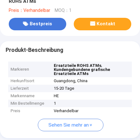
ROHS ATMs
Preis：Verhandelbar
MOQ：1
Bestpreis
Kontakt
Produkt-Beschreibung
,
Ersatzteile ROHS ATMs
Markieren
Kundengebundene grafische
Ersatzteile ATMs
Herkunftsort
Guangdong, China
Lieferzeit
15-20 Tage
Markenname
HE
Min Bestellmenge
1
Preis
Verhandelbar
Sehen Sie mehr an