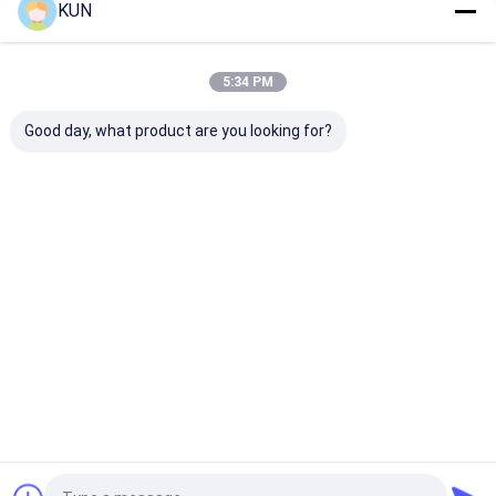
KUN
Startseite
Über uns
Kontakt
Desktop Site
5:34 PM
Sitemap
Privacy Policy
Qualität
Automaten-Kiosk
China Fabrik.Copyright © 2026 Herong
Good day, what product are you looking for?
Intelligent Equipment Co., Limited. All Rights Reserved.
Zu Hause
Produkte
Über uns