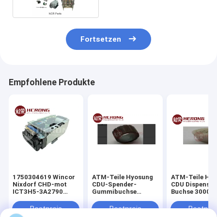
Fortsetzen
Empfohlene Produkte
1750304619 Wincor
ATM-Teile Hyosung
ATM-Teile Hy
Nixdorf CHD-mot
CDU-Spender-
CDU Dispenser
ICT3H5-3A2790
Gummibuchse
Buchse 30000
Grundsätzliche PN
300006564 8×11×6
5×10,7×14,7
01750304619
Direktverkauf ab
Direktverkauf 
Bestpreis
Bestpreis
Bestprei
Werk
Werk