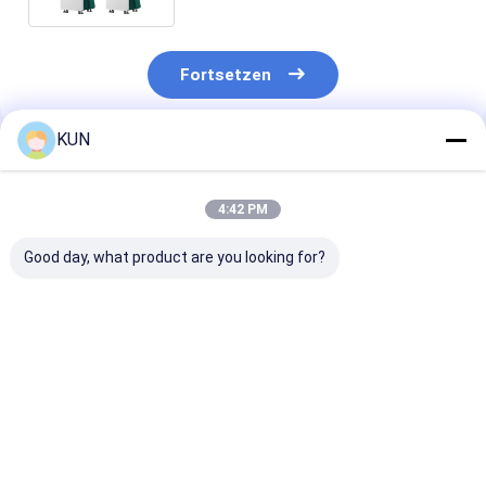
Fortsetzen
KUN
Empfohlene Produkte
4:42 PM
Good day, what product are you looking for?
C03T Smart Cash
Geldrecyclingmaschine
Geld-Recyclin
Recycling-Maschine
C03L Intelligente
Automat C03T
mit 4 Recycling-
automatische
Smart Teller
Kassetten,
Banknotenrecyclingmaschine
Machine mit 4
Banknoten-
mit CEN/XFS-
Recycling-
Bestpreis
Bestpreis
Bestprei
Seriennummer-
Standard, 4
Kassetten,
Erkennung und
Kassetten und
Banknoten-