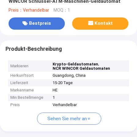
WINCOR Schlüssel-ATM-Maschinen-Geldautomat
Preis：Verhandelbar
MOQ：1
Bestpreis
Kontakt
Produkt-Beschreibung
,
Krypto-Geldautomaten
Markieren
NCR WINCOR Geldautomaten
Herkunftsort
Guangdong, China
Lieferzeit
15-20 Tage
Markenname
HE
Min Bestellmenge
1
Preis
Verhandelbar
Sehen Sie mehr an