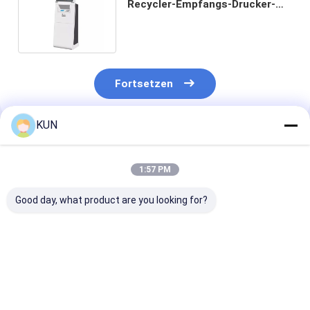
Recycler-Empfangs-Drucker-
Self Service Kiosk-Maschine
herausgibt
Fortsetzen
KUN
Empfohlene Produkte
1:57 PM
Good day, what product are you looking for?
Bargeldloser KIOSK-
Bargeldloser KIOSK-
KIOSK-K36W
K06W
K35W
Bargeldloses 
Benutzerfreundlich
Benutzerfreundlich
Selbstbedienu