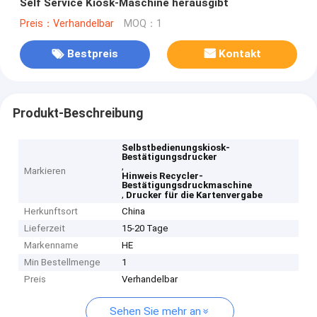
Self Service Kiosk-Maschine herausgibt
Preis：Verhandelbar
MOQ：1
Bestpreis
Kontakt
Produkt-Beschreibung
Selbstbedienungskiosk-
Bestätigungsdrucker
,
Markieren
Hinweis Recycler-
Bestätigungsdruckmaschine
,
Drucker für die Kartenvergabe
Herkunftsort
China
Lieferzeit
15-20 Tage
Markenname
HE
Min Bestellmenge
1
Preis
Verhandelbar
Sehen Sie mehr an