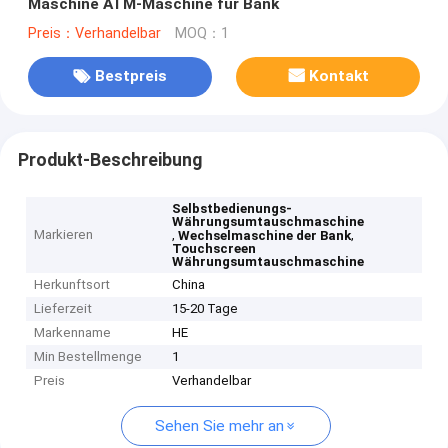
Maschine ATM-Maschine für Bank
Preis：Verhandelbar
MOQ：1
Bestpreis
Kontakt
Produkt-Beschreibung
Selbstbedienungs-
Währungsumtauschmaschine
Markieren
,
,
Wechselmaschine der Bank
Touchscreen
Währungsumtauschmaschine
Herkunftsort
China
Lieferzeit
15-20 Tage
Markenname
HE
Min Bestellmenge
1
Preis
Verhandelbar
Sehen Sie mehr an