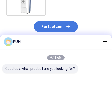
ATM-Maschine für Bank
Fortsetzen
KUN
Empfohlene Produkte
9:44 AM
Good day, what product are you looking for?
C03T Smart Cash
Geldrecyclingmaschine
Geld-Recyclin
Recycling-Maschine
C03L Intelligente
Automat C03T
mit 4 Recycling-
automatische
Smart Teller
Kassetten,
Banknotenrecyclingmaschine
Machine mit 4