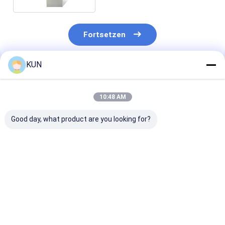
Fortsetzen
KUN
Empfohlene Produkte
10:48 AM
Good day, what product are you looking for?
C03T Smart Cash
Geldrecyclingmaschine
Geld-Recyclin
Recycling-Maschine
C03L Intelligente
Automat C03T
mit 4 Recycling-
automatische
Smart Teller
Kassetten,
Banknotenrecyclingmaschine
Machine mit 4
Banknoten-
mit CEN/XFS-
Recycling-
Bestpreis
Bestpreis
Bestprei
Seriennummer-
Standard, 4
Kassetten,
Erkennung und
Kassetten und
Banknoten-