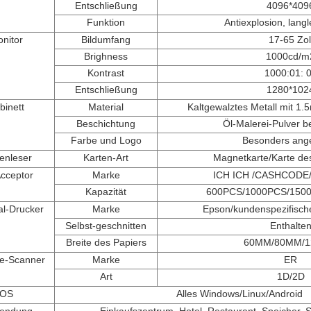
Entschließung
4096*409
Funktion
Antiexplosion, lang
nitor
Bildumfang
17-65 Zol
Brighness
1000cd/m
Kontrast
1000:01: 
Entschließung
1280*102
binett
Material
Kaltgewalztes Metall mit 
Beschichtung
Öl-Malerei-Pulver b
Farbe und Logo
Besonders ange
enleser
Karten-Art
Magnetkarte/Karte de
 Acceptor
Marke
ICH ICH /CASHCODE/
Kapazität
600PCS/1000PCS/150
l-Drucker
Marke
Epson/kundenspezifisch
Selbst-geschnitten
Enthalte
Breite des Papiers
60MM/80MM/
e-Scanner
Marke
ER
Art
1D/2D
OS
Alles Windows/Linux/Android