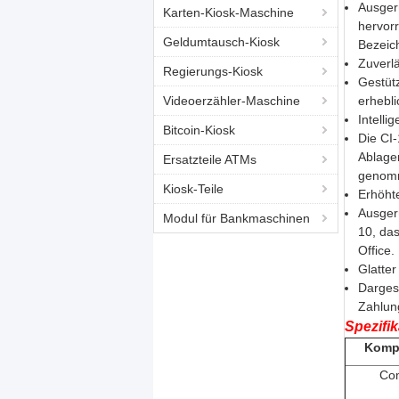
Ausgerü
Karten-Kiosk-Maschine
hervor
Geldumtausch-Kiosk
Bezeic
Zuverl
Regierungs-Kiosk
Gestütz
Videoerzähler-Maschine
erhebl
Intelli
Bitcoin-Kiosk
Die CI
Ablager
Ersatzteile ATMs
genom
Kiosk-Teile
Erhöhte
Ausger
Modul für Bankmaschinen
10, da
Office.
Glatte
Dargest
Zahlung
Spezifik
Komp
Co