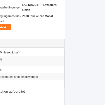
L/C, D/A, D/P, T/T, Western
ngsbedingungen:
Union
rgungsmaterial-
2000 Stücke pro Monat
eit:
takt
hite (optional)
0%
hr
besonders angefertigt werden
chen aufbereitet