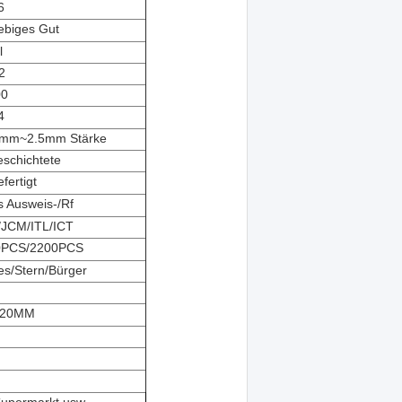
6
lebiges Gut
l
2
00
4
1.5mm~2.5mm Stärke
eschichtete
fertigt
s Ausweis-/Rf
JCM/ITL/ICT
0PCS/2200PCS
es/Stern/Bürger
n
120MM