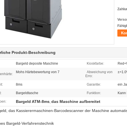
Zahlu
Verso
Fähigk
Kon
rliche Produkt-Beschreibung
Bargeld deposite Maschine
Kioskfarbe:
Red+W
Mohs Härtebewertung von 7
Abweichung von
±<1.
enhärte:
Erro:
t:
8ms
Garantie:
ein Ja
:
Bargeldtasche
Funktion:
Kann 
Bargeld ATM-8ms
das Maschine aufbereitet
ben:
,
eld, das Kassierermaschinen-Barcodescanner der Maschine automatis
es Bargeld-Verfahrenstechnik