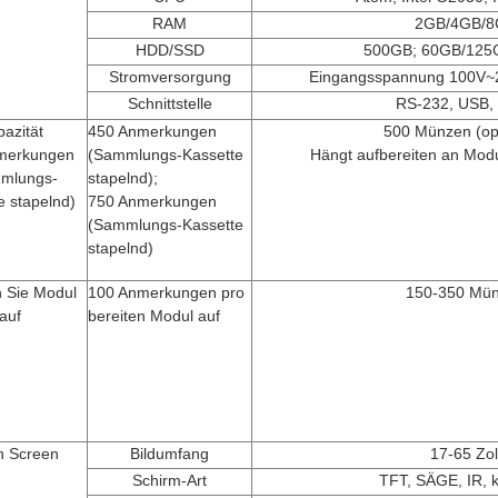
RAM
2GB/4GB/8
HDD/SSD
500GB; 60GB/125
Stromversorgung
Eingangsspannung 100V
Schnittstelle
RS-232, USB
azität
450 Anmerkungen
500 Münzen (opt
merkungen
(Sammlungs-Kassette
Hängt aufbereiten an Modu
mlungs-
stapelnd);
e stapelnd)
750 Anmerkungen
(Sammlungs-Kassette
stapelnd)
n Sie Modul
100 Anmerkungen pro
150-350 Mü
auf
bereiten Modul auf
h Screen
Bildumfang
17-65 Zol
Schirm-Art
TFT, SÄGE, IR, k