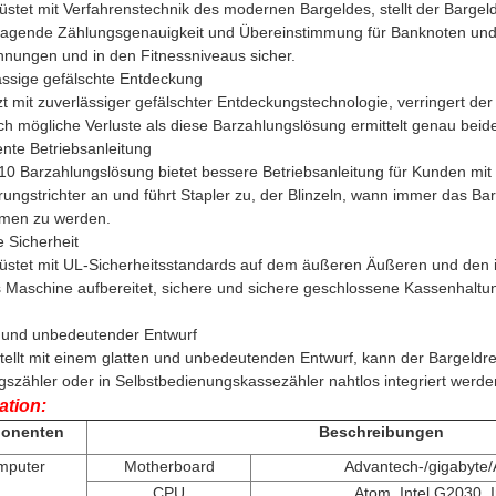
stet mit Verfahrenstechnik des modernen Bargeldes, stellt der Bargel
ragende Zählungsgenauigkeit und Übereinstimmung für Banknoten un
hnungen und in den Fitnessniveaus sicher.
ässige gefälschte Entdeckung
t mit zuverlässiger gefälschter Entdeckungstechnologie, verringert de
ich mögliche Verluste als diese Barzahlungslösung ermittelt genau be
gente Betriebsanleitung
-10 Barzahlungslösung bietet bessere Betriebsanleitung für Kunden mi
ungstrichter an und führt Stapler zu, der Blinzeln, wann immer das Bar
men zu werden.
 Sicherheit
üstet mit UL-Sicherheitsstandards auf dem äußeren Äußeren und den in
s Maschine aufbereitet, sichere und sichere geschlossene Kassenhalt
r und unbedeutender Entwurf
ellt mit einem glatten und unbedeutenden Entwurf, kann der Bargeldrec
szähler oder in Selbstbedienungskassezähler nahtlos integriert werde
ation:
onenten
Beschreibungen
mputer
Motherboard
Advantech-/gigabyte
CPU
Atom, Intel G2030, In