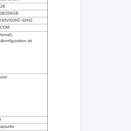
GB
GB/256GB
~240V/50HZ~60HZ
, COM
ional);
lkonfiguration ab
nzen
l
apazitiv