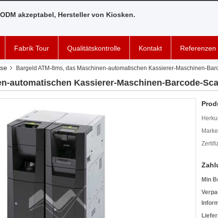
ODM akzeptabel, Hersteller von Kiosken.
Fabrik Tour
Qualitätskontrolle
Kontakt
Referenzen
sse
Bargeld ATM-8ms, das Maschinen-automatischen Kassierer-Maschinen-Barc
n-automatischen Kassierer-Maschinen-Barcode-Scan
Prod
Herkun
Mark
Zertif
Zahl
Min B
Verpa
Infor
Liefer