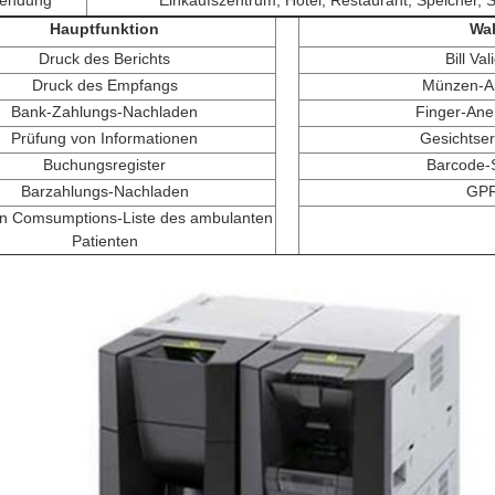
endung
Einkaufszentrum, Hotel, Restaurant, Speicher, 
Hauptfunktion
Wa
Druck des Berichts
Bill Val
Druck des Empfangs
Münzen-A
Bank-Zahlungs-Nachladen
Finger-An
Prüfung von Informationen
Gesichtse
Buchungsregister
Barcode-
Barzahlungs-Nachladen
GP
n Comsumptions-Liste des ambulanten
Patienten