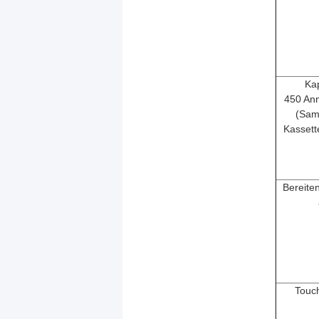
Kap
450 An
(Sam
Kassett
Bereite
Touc