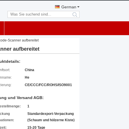
German
search
ode-Scanner aufbereitet
ner aufbereitet
uktdetails:
ftsort:
China
enname:
He
izierung:
CE/CCC/FCC/ROHS/ISO9001
ung und Versand AGB:
estellmenge:
1
ckung
Standardexport-Verpackung
mationen:
(Schaum und hölzerne Kiste)
zeit:
15-20 Tage