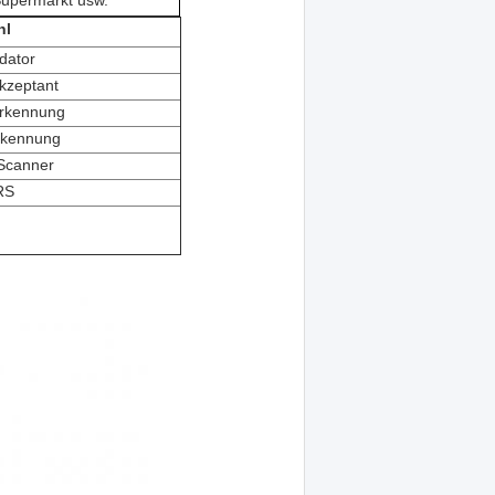
Supermarkt usw.
hl
idator
kzeptant
erkennung
rkennung
Scanner
RS