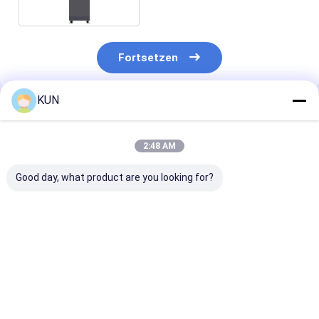
Fortsetzen
KUN
Empfohlene Produkte
2:48 AM
Good day, what product are you looking for?
C03T Smart Cash
Geldrecyclingmaschine
Geld-Recyclin
Recycling-Maschine
C03L Intelligente
Automat C03T
mit 4 Recycling-
automatische
Smart Teller
Kassetten,
Banknotenrecyclingmaschine
Machine mit 4
Banknoten-
mit CEN/XFS-
Recycling-
Bestpreis
Bestpreis
Bestprei
Seriennummer-
Standard, 4
Kassetten,