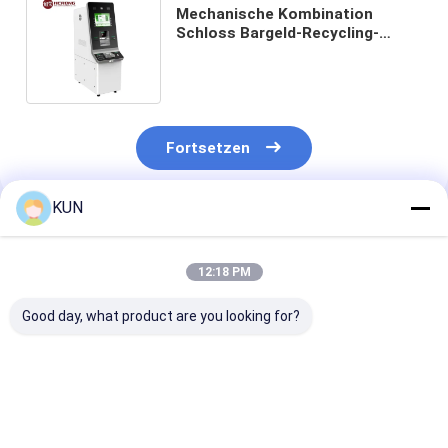
Mechanische Kombination
Schloss Bargeld-Recycling-
System Hochsicherheit Lobby
CRM-Maschine
Fortsetzen
KUN
Empfohlene Produkte
12:18 PM
Good day, what product are you looking for?
01750304622
01750304621
NCR 009-0029
Diebold Nixdorf
Wincor Nixdorf
0090029129 U