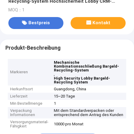
Recycling-System Hochsicherheit Lobby CRM-
Maschine
MOQ：1
Bestpreis
Kontakt
Produkt-Beschreibung
Mechanische
Kombinationsschließung Bargeld-
Recycling-System
Markieren
,
High Security Lobby Bargeld-
Recycling System
Herkunftsort
Guangdong, China
Lieferzeit
15~20 Tage
Min Bestellmenge
1
Verpackung
Mit dem Standardverpacken oder
Informationen
entsprechend dem Antrag des Kunden
Versorgungsmaterial-
10000 pro Monat
Fähigkeit