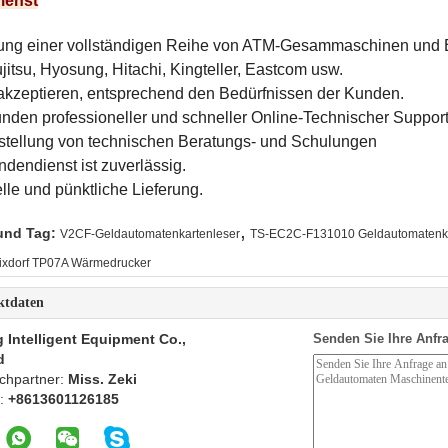
ienst
rung einer vollständigen Reihe von ATM-Gesammaschinen und Er
itsu, Hyosung, Hitachi, Kingteller, Eastcom usw.
kzeptieren, entsprechend den Bedürfnissen der Kunden.
unden professioneller und schneller Online-Technischer Suppo
tstellung von technischen Beratungs- und Schulungen
dendienst ist zuverlässig.
lle und pünktliche Lieferung.
,
und Tag:
V2CF-Geldautomatenkartenleser
TS-EC2C-F131010 Geldautomatenka
ixdorf TP07A Wärmedrucker
ktdaten
 Intelligent Equipment Co.,
Senden Sie Ihre Anfra
d
chpartner:
Miss. Zeki
n:
+8613601126185