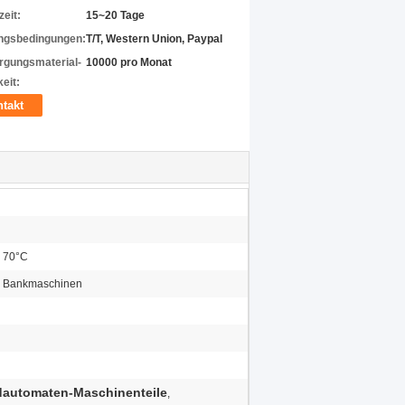
zeit:
15~20 Tage
ngsbedingungen:
T/T, Western Union, Paypal
rgungsmaterial-
10000 pro Monat
eit:
takt
s 70°C
r Bankmaschinen
dautomaten-Maschinenteile
,