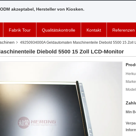
ODM akzeptabel, Hersteller von Kiosken.
Fabrik Tour
Qualitätskontrolle
Kontakt
Referenzen
schinen
49250934000A Geldautomaten Maschinenteile Diebold 5500 15 Zoll 
schinenteile Diebold 5500 15 Zoll LCD-Monitor
Prod
Herkun
Mark
Model
Zahl
Min B
Verpa
Infor