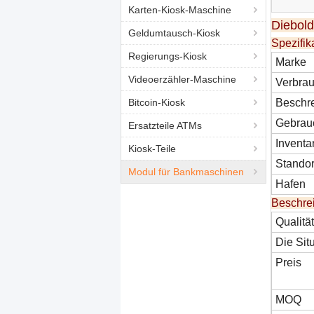
Karten-Kiosk-Maschine
Diebol
Geldumtausch-Kiosk
Spezifik
Regierungs-Kiosk
Marke
Videoerzähler-Maschine
Verbra
Bitcoin-Kiosk
Beschr
Gebrau
Ersatzteile ATMs
Inventa
Kiosk-Teile
Standor
Modul für Bankmaschinen
Hafen
Beschre
Qualität
Die Sit
Preis
MOQ