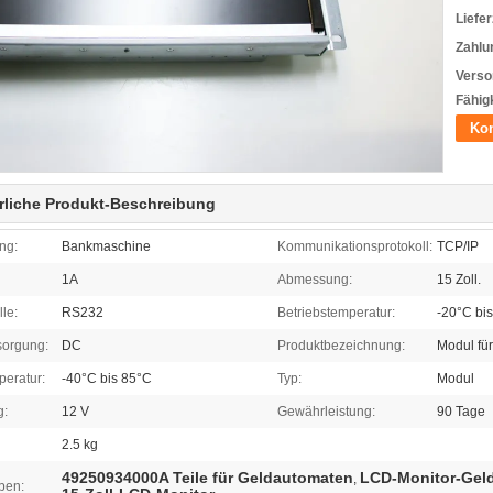
Liefer
Zahlu
Verso
Fähigk
Kon
rliche Produkt-Beschreibung
ng:
Bankmaschine
Kommunikationsprotokoll:
TCP/IP
1A
Abmessung:
15 Zoll.
lle:
RS232
Betriebstemperatur:
-20°C bi
sorgung:
DC
Produktbezeichnung:
Modul fü
eratur:
-40°C bis 85°C
Typ:
Modul
g:
12 V
Gewährleistung:
90 Tage
2.5 kg
49250934000A Teile für Geldautomaten
LCD-Monitor-Gel
,
ben: