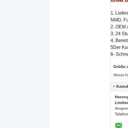
Unser D
1. Liefe
NMD, Fuj
2. OEM a
3. 24 St
4. Berei
5Der Kun
6- Schne
Größe 
Wincor N
Konta
Herong
Limite
Anspre
Telefo