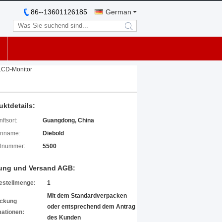
86--13601126185
German
search
LCD-Monitor
uktdetails:
ftsort:
Guangdong, China
enname:
Diebold
lnummer:
5500
ung und Versand AGB:
estellmenge:
1
Mit dem Standardverpacken
ckung
oder entsprechend dem Antrag
mationen:
des Kunden