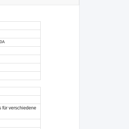
00A
s für verschiedene