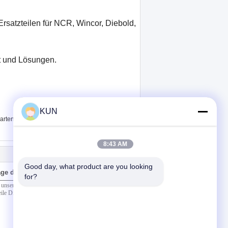
satzteilen für NCR, Wincor, Diebold,
rt und Lösungen.
KUN
,
rtenleser
8:43 AM
Good day, what product are you looking 
ge direkt an uns
for?