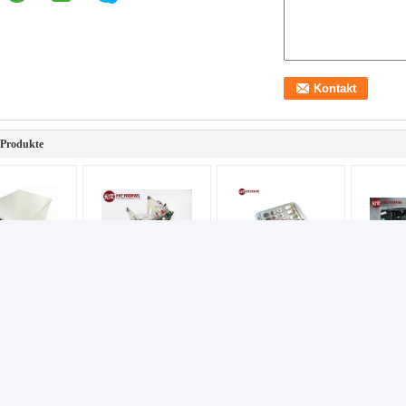
 Produkte
2091 NCR
NCR S2 Spender
Die neueste NCR
445-07
 PC Kern
Pick Modul
Tastatur EPP4
S2
 10 PC Kern
4450736668
4450782009
Präsent
tzteile für
4450756286
Englische Version
S2 Disp
nen
Bewegung
445075
Eisenregal Neues
Geldaut
Original
Teile
Startseite
Produkte
Über uns