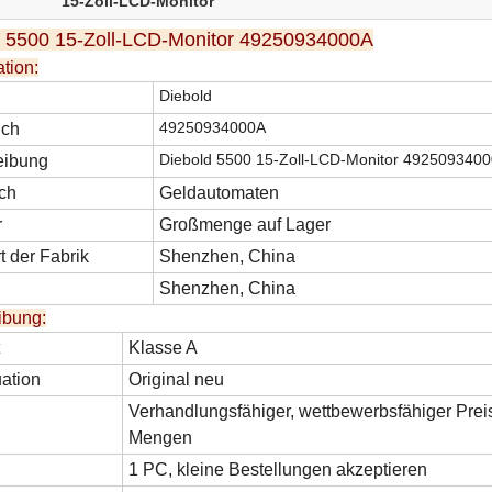
15-Zoll-LCD-Monitor
d 5500 15-Zoll-LCD-Monitor 49250934000A
ation:
Diebold
49250934000A
uch
Diebold 5500 15-Zoll-LCD-Monitor 492509340
eibung
ch
Geldautomaten
r
Großmenge auf Lager
t der Fabrik
Shenzhen, China
Shenzhen, China
ibung:
Klasse A
uation
Original neu
Verhandlungsfähiger, wettbewerbsfähiger Prei
Mengen
1 PC, kleine Bestellungen akzeptieren