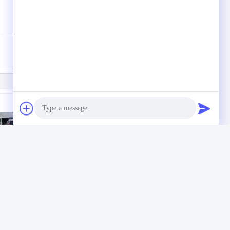
(
0
/ 3000)
57322 NCR
00155981000a
Geldautomaten
Photo
ationsmodul
Ersatzteile Diebold
enser
5500 Kompakt-
7322
Bestätigungsdruckmaschine
Video Call
omaten
Audio Call
Fabrik Tour
Kontakte
Sitemap