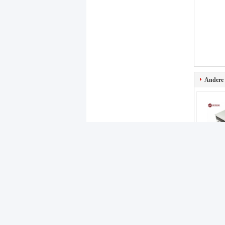
Andere
445075
Estoril
Fenster
NCR Ersa
Maschi
Schließen Sie online an