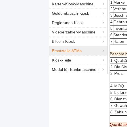
1
Marke
Karten-Kiosk-Maschine
2
Verbra
Geldumtausch-Kiosk
3
Beschr
4
Gebrau
Regierungs-Kiosk
5
Inventa
Videoerzähler-Maschine
6
Standor
Bitcoin-Kiosk
7
Hafen
Ersatzteile ATMs
Beschrei
Kiosk-Teile
1
Qualitä
2
Die Sit
Modul für Bankmaschinen
3
Preis
4
MOQ
5
Lieferz
6
Dienst
7
Gewähr
8
Zahlun
Qualitätsk