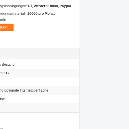
ngsbedingungen:
T/T, Western Union, Paypal
rgungsmaterial-
10000 pro Monat
eit:
takt
s Bestand
69517
d optionale Internetoberfläche
toff