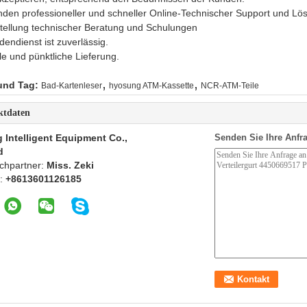
nden professioneller und schneller Online-Technischer Support und Lö
stellung technischer Beratung und Schulungen
endienst ist zuverlässig.
le und pünktliche Lieferung.
,
,
und Tag:
Bad-Kartenleser
hyosung ATM-Kassette
NCR-ATM-Teile
ktdaten
 Intelligent Equipment Co.,
Senden Sie Ihre Anfra
d
chpartner:
Miss. Zeki
n:
+8613601126185