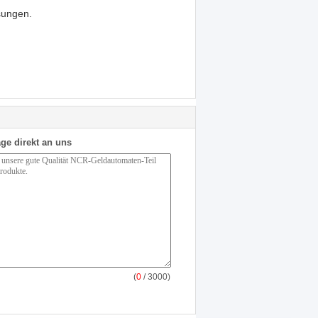
sungen.
ge direkt an uns
(
0
/ 3000)