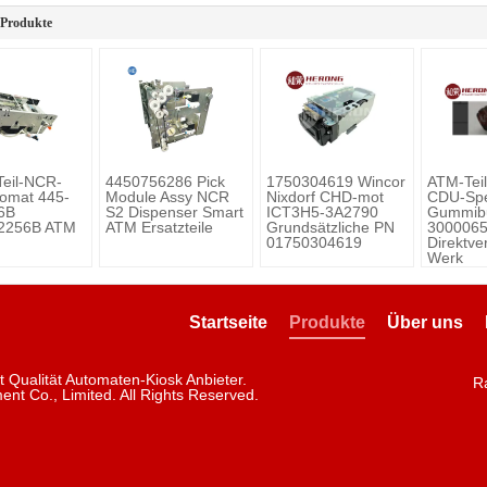
 Produkte
Teil-NCR-
4450756286 Pick
1750304619 Wincor
ATM-Tei
omat 445-
Module Assy NCR
Nixdorf CHD-mot
CDU-Spe
6B
S2 Dispenser Smart
ICT3H5-3A2790
Gummib
2256B ATM
ATM Ersatzteile
Grundsätzliche PN
3000065
01750304619
Direktve
Werk
Startseite
Produkte
Über uns
 Qualität Automaten-Kiosk Anbieter.
R
ent Co., Limited. All Rights Reserved.