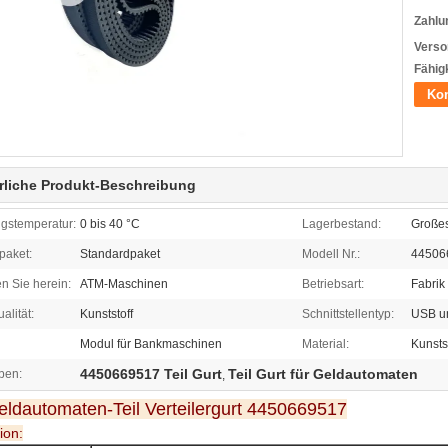
Zahlu
Verso
Fähigk
Kon
rliche Produkt-Beschreibung
stemperatur:
0 bis 40 °C
Lagerbestand:
Große
paket:
Standardpaket
Modell Nr.:
44506
n Sie herein:
ATM-Maschinen
Betriebsart:
Fabrik
alität:
Kunststoff
Schnittstellentyp:
USB un
Modul für Bankmaschinen
Material:
Kunsts
4450669517 Teil Gurt
Teil Gurt für Geldautomaten
ben:
,
dautomaten-Teil Verteilergurt 4450669517
ion: