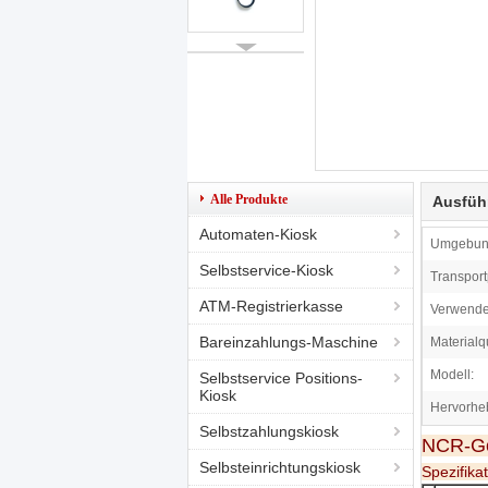
Alle Produkte
Ausfüh
Automaten-Kiosk
Umgebung
Selbstservice-Kiosk
Transport
ATM-Registrierkasse
Verwende
Bareinzahlungs-Maschine
Materialqu
Modell:
Selbstservice Positions-
Kiosk
Hervorhe
Selbstzahlungskiosk
NCR-Gel
Selbsteinrichtungskiosk
Spezifikat