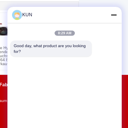
KUN
8:29 AM
Good day, what product are you looking 
le Hyosung
ATM-Teile Hyosung
for?
nder-
CDU Dispenser
uchse
Weiße Buchse
64 8×11×6
300006572
rkauf ab
5×10,7×14,7
Direktverkauf ab
Werk
Fabrik Tour
Kontakte
Sitemap
aum 1901, Gebäude 9, Jingdong Dadao,
Jingdong Zhigu, Yantian, Fenggang,
Dongguan, Guangdong, China
kun@hekiosk.com