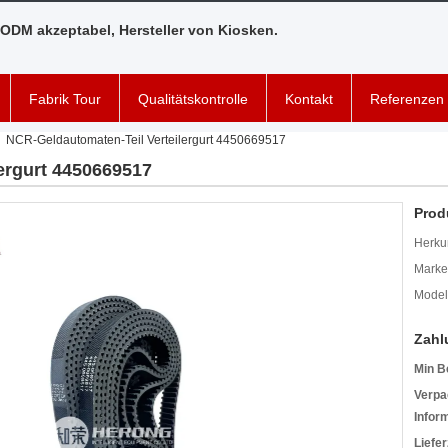
ODM akzeptabel, Hersteller von Kiosken.
Fabrik Tour
Qualitätskontrolle
Kontakt
Referenzen
NCR-Geldautomaten-Teil Verteilergurt 4450669517
ergurt 4450669517
Prod
Herkun
Mark
Model
Zahl
Min B
Verpa
Infor
Liefer