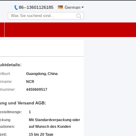
86--13601126185
German
search
uktdetails:
ftsort:
Guangdong, China
enname:
NCR
lnummer:
4450669517
ung und Versand AGB:
estellmenge:
1
ckung
Mit Standardverpackung oder
mationen:
auf Wunsch des Kunden
zeit:
15 bis 20 Tage