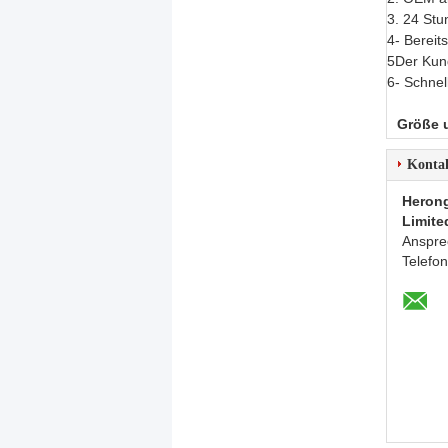
3. 24 Stu
4- Bereit
5Der Kund
6- Schnel
Größe 
Konta
Herong
Limite
Anspre
Telefo