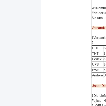
Willkomme
Erläuteru
Sie uns u
Versandze
1Verpack
2.
DHL
3
TNT
3
Fedex
3
UPS
3
EWS
7
Andere
Ü
Unser Di
1Die Lief
Fujitsu, 
2. OEM a