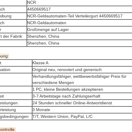
NCR
uch
4450669517
eibung
NCR-Geldautomaten-Teil Verteilergurt 4450669517
ch
NCR-Geldautomaten
r
Großmenge auf Lager
t der Fabrik
Shenzhen, China
Shenzhen, China
bung:
t
Klasse A
uation
Original neu, renoviert und generisch
Verhandlungsfähiger, wettbewerbsfähiger Preis für
verschiedene Mengen
1 PC, kleine Bestellungen akzeptieren
eit
3-7 Arbeitstage nach Zahlungserhalt
leistungen
24 Stunden schneller Online-Antwortdienst
leistung
3 Monate
gsbedingungen
T/T, Western Union, PayPal, L/C
ontrolle: