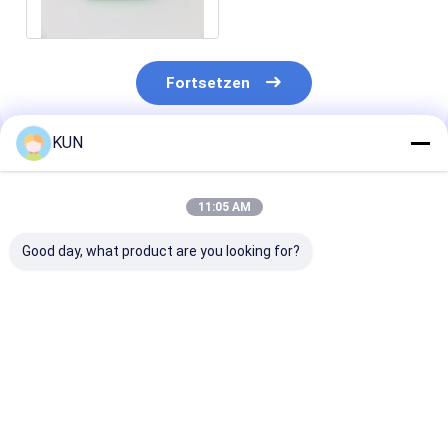
Schubmagnet
Fortsetzen
KUN
Empfohlene Produkte
11:05 AM
Good day, what product are you looking for?
01750304622
01750304621
NCR 009-0029
Diebold Nixdorf
Wincor Nixdorf
0090029129 U
Sankyo Kartenleser
Kartenleser CHD-
Ausnahmebehä
1750304622 DN100D
mot ICT3H5-
für BRM-10EC
DN200V ICT3H5-
3AJ2791 SecPac1
6687 ATM für 
Bestpreis
Bestpreis
Bestprei
3AD2792 IFM005-
1750304621
Recycling