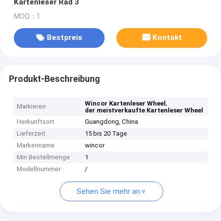
Kartenleser Rad 3
MOQ：1
Bestpreis
Kontakt
Produkt-Beschreibung
,
Wincor Kartenleser Wheel
Markieren
der meistverkaufte Kartenleser Wheel
Herkunftsort
Guangdong, China
Lieferzeit
15 bis 20 Tage
Markenname
wincor
Min Bestellmenge
1
Modellnummer
/
Sehen Sie mehr an