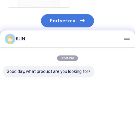
Fortsetzen
KUN
Empfohlene Produkte
3:59 PM
Good day, what product are you looking for?
1750304619 Wincor
ATM-Teile Hyosung
ATM-Teile Hy
Nixdorf CHD-mot
CDU-Spender-
CDU Dispenser
ICT3H5-3A2790
Gummibuchse
Buchse 30000
Grundsätzliche PN
300006564 8×11×6
5×10,7×14,7
01750304619
Direktverkauf ab
Direktverkauf 
Bestpreis
Bestpreis
Bestprei
Werk
Werk