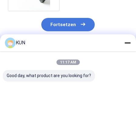
Fortsetzen
KUN
Empfohlene Produkte
11:17 AM
Good day, what product are you looking for?
1750304619 Wincor
ATM-Teile Hyosung
ATM-Teile Hy
Nixdorf CHD-mot
CDU-Spender-
CDU Dispenser
ICT3H5-3A2790
Gummibuchse
Buchse 30000
Grundsätzliche PN
300006564 8×11×6
5×10,7×14,7
01750304619
Direktverkauf ab
Direktverkauf 
Bestpreis
Bestpreis
Bestprei
Werk
Werk