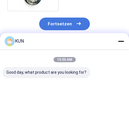
Fortsetzen
KUN
Empfohlene Produkte
10:50 AM
Good day, what product are you looking for?
01750304622
01750304621
NCR 009-0029
Diebold Nixdorf
Wincor Nixdorf
0090029129 U
Sankyo Kartenleser
Kartenleser CHD-
Ausnahmebehä
1750304622 DN100D
mot ICT3H5-
für BRM-10EC
DN200V ICT3H5-
3AJ2791 SecPac1
6687 ATM für 
Bestpreis
Bestpreis
Bestprei
3AD2792 IFM005-
1750304621
Recycling