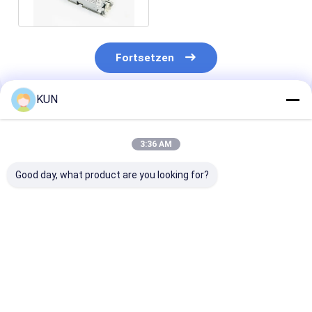
Version D
Fortsetzen
KUN
Empfohlene Produkte
3:36 AM
Good day, what product are you looking for?
01750304622
01750304621
NCR 009-0029
Diebold Nixdorf
Wincor Nixdorf
0090029129 U
Sankyo Kartenleser
Kartenleser CHD-
Ausnahmebehä
1750304622 DN100D
mot ICT3H5-
für BRM-10EC
DN200V ICT3H5-
3AJ2791 SecPac1
6687 ATM für 
Bestpreis
Bestpreis
Bestprei
3AD2792 IFM005-
1750304621
Recycling