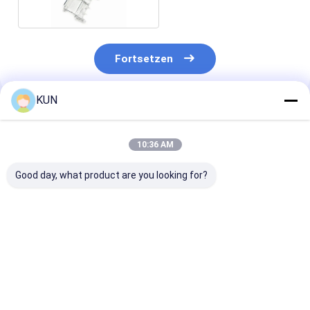
Fortsetzen
KUN
Empfohlene Produkte
10:36 AM
Good day, what product are you looking for?
1750304619 Wincor
ATM-Teile Hyosung
ATM-Teile Hy
Nixdorf CHD-mot
CDU-Spender-
CDU Dispenser
ICT3H5-3A2790
Gummibuchse
Buchse 30000
Grundsätzliche PN
300006564 8×11×6
5×10,7×14,7
01750304619
Direktverkauf ab
Direktverkauf 
Bestpreis
Bestpreis
Bestprei
Werk
Werk