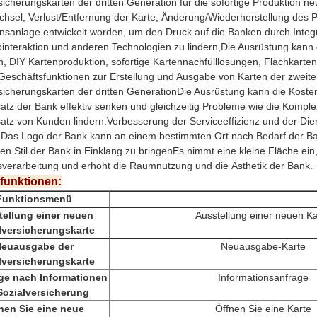
sicherungskarten der dritten Generation für die sofortige Produktion neu
hsel, Verlust/Entfernung der Karte, Änderung/Wiederherstellung des Pa
nsanlage entwickelt worden, um den Druck auf die Banken durch Integ
interaktion und anderen Technologien zu lindern,Die Ausrüstung kann 
en, DIY Kartenproduktion, sofortige Kartennachfülllösungen, Flachkarte
eschäftsfunktionen zur Erstellung und Ausgabe von Karten der zweit
sicherungskarten der dritten GenerationDie Ausrüstung kann die Kosten
atz der Bank effektiv senken und gleichzeitig Probleme wie die Komple
atz von Kunden lindern.Verbesserung der Serviceeffizienz und der Dien
eDas Logo der Bank kann an einem bestimmten Ort nach Bedarf der Ba
en Stil der Bank in Einklang zu bringenEs nimmt eine kleine Fläche ein,
verarbeitung und erhöht die Raumnutzung und die Ästhetik der Bank.
funktionen:
Funktionsmenü
tellung einer neuen
Ausstellung einer neuen Ka
lversicherungskarte
euausgabe der
Neuausgabe-Karte
lversicherungskarte
ge nach Informationen
Informationsanfrage
Sozialversicherung
nen Sie eine neue
Öffnen Sie eine Karte