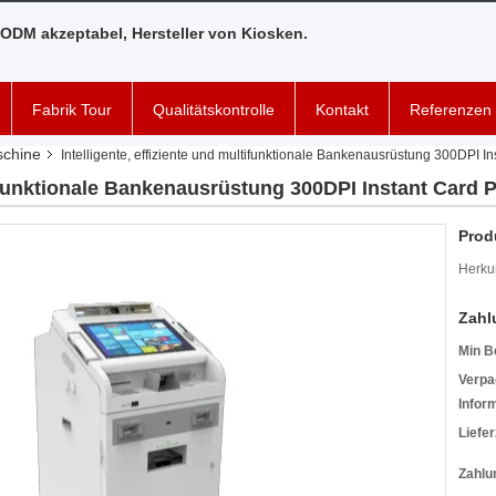
ODM akzeptabel, Hersteller von Kiosken.
Fabrik Tour
Qualitätskontrolle
Kontakt
Referenzen
schine
Intelligente, effiziente und multifunktionale Bankenausrüstung 300DPI I
ltifunktionale Bankenausrüstung 300DPI Instant Card 
Prod
Herkun
Zahl
Min B
Verpa
Infor
Liefer
Zahlu