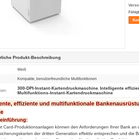
Verso
Fähigk
Kon
rliche Produkt-Beschreibung
Weiß
Kompakte, benutzerfreundliche Multifunktionen
300-DPI-Instant-Kartendruckmaschine
Intelligente effiz
,
ben:
Multifunktions-Instant-Kartendruckmaschine
gente, effiziente und multifunktionale Bankenausrüst
ne
einführung:
nt Card-Produktionsanlagen können den Anforderungen Ihrer Bank an d
sicherungskarten der dritten Generation effektiv entsprechen.und die