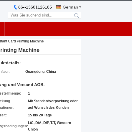
86--13601126185
German
search
nstant Card Printing Machine
Printing Machine
uktdetails:
ftsort:
Guangdong, China
ung und Versand AGB:
estellmenge:
1
ckung
Mit Standardverpackung oder
mationen:
auf Wunsch des Kunden
zeit:
15 bis 20 Tage
L/C, D/A, D/P, T/T, Western
ngsbedingungen:
Union