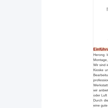
Einführu
Herong In
Montage, 
Wir sind 
Kioske un
Bearbeit
professi
Werkstatt
wir anbie
oder Luft
Durch die
eine gute