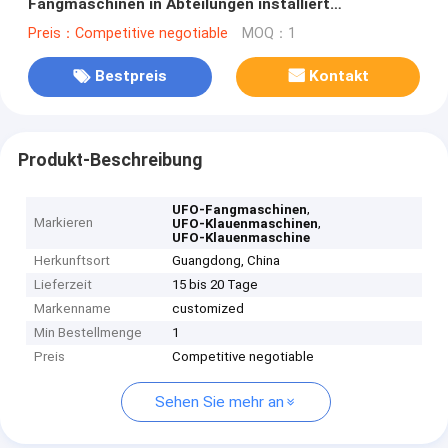
Fangmaschinen in Abteilungen installiert
Einzelhandel oder Großhandel
Preis：Competitive negotiable
MOQ：1
Bestpreis
Kontakt
Produkt-Beschreibung
,
UFO-Fangmaschinen
Markieren
,
UFO-Klauenmaschinen
UFO-Klauenmaschine
Herkunftsort
Guangdong, China
Lieferzeit
15 bis 20 Tage
Markenname
customized
Min Bestellmenge
1
Preis
Competitive negotiable
Sehen Sie mehr an