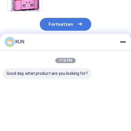
oder Großhandel
Fortsetzen
KUN
Empfohlene Produkte
7:10 PM
Good day, what product are you looking for?
Zuverlässige KIOSK-
UF Hochwertige UPS
Hysoung CDU
K03L Komplett-
auf Lager
Manipulator L
Geldautomat für
5*9*3 ATM Teil
Banken &
Lager
Einzelhandel
Bestpreis
Bestpreis
Bestprei