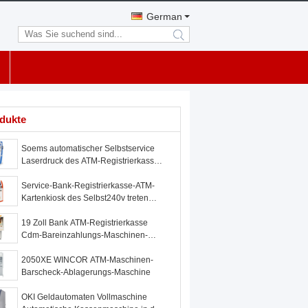
German
search
dukte
Soems automatischer Selbstservice
Laserdruck des ATM-Registrierkasse-
Kiosk-A4 des Dokumenten-
Service-Bank-Registrierkasse-ATM-
Kartenkiosk des Selbst240v treten
zurück
19 Zoll Bank ATM-Registrierkasse
Cdm-Bareinzahlungs-Maschinen-
Wand durch
2050XE WINCOR ATM-Maschinen-
Barscheck-Ablagerungs-Maschine
OKI Geldautomaten Vollmaschine