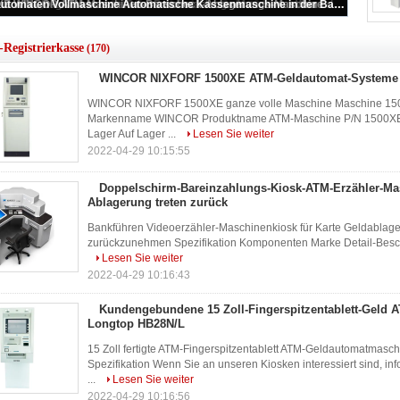
Soems automatischer Selbstservice Laserdruck des ATM-Registrierkasse-Kiosk-A4 des Dokumenten-
Registrierkasse
(170)
WINCOR NIXFORF 1500XE ATM-Geldautomat-Systeme
WINCOR NIXFORF 1500XE ganze volle Maschine Maschine 1500
Markenname WINCOR Produktname ATM-Maschine P/N 1500XE 
Lager Auf Lager ...
Lesen Sie weiter
2022-04-29 10:15:55
Doppelschirm-Bareinzahlungs-Kiosk-ATM-Erzähler-Mas
Ablagerung treten zurück
Bankführen Videoerzähler-Maschinenkiosk für Karte Geldablag
zurückzunehmen Spezifikation Komponenten Marke Detail-Besch
Lesen Sie weiter
2022-04-29 10:16:43
Kundengebundene 15 Zoll-Fingerspitzentablett-Geld A
Longtop HB28N/L
15 Zoll fertigte ATM-Fingerspitzentablett ATM-Geldautomatmas
Spezifikation Wenn Sie an unseren Kiosken interessiert sind, inf
...
Lesen Sie weiter
2022-04-29 10:16:56