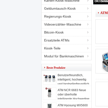
Karten-Kiosk-Maschine
Geldumtausch-Kiosk
ATM-
Regierungs-Kiosk
Videoerzähler-Maschine
Bitcoin-Kiosk
Ersatzteile ATMs
Kiosk-Teile
Modul für Bankmaschinen
Beste Produkte
Benutzerfreundlich,
intelligent, hochwertig
und bestsellerfreundlich
Geldautomaten,
ATM NCR 6683 Neue
Geldautomaten (ATM)
oder überholte
A06L
intelligente Hochwertige
Präzisionssicherung
ATM Hyosung MX5600