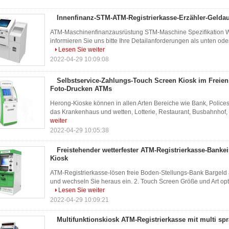
Innenfinanz-STM-ATM-Registrierkasse-Erzähler-Gelda
ATM-Maschinenfinanzausrüstung STM-Maschine Spezifikation Wen
informieren Sie uns bitte Ihre Detailanforderungen als unten ode
Lesen Sie weiter
2022-04-29 10:09:08
Selbstservice-Zahlungs-Touch Screen Kiosk im Freie
Foto-Drucken ATMs
Herong-Kioske können in allen Arten Bereiche wie Bank, Polices
das Krankenhaus und wetten, Lotterie, Restaurant, Busbahnhof, 
weiter
2022-04-29 10:05:38
Freistehender wetterfester ATM-Registrierkasse-Banke
Kiosk
ATM-Registrierkasse-lösen freie Boden-Stellungs-Bank Bargeld a
und wechseln Sie heraus ein. 2. Touch Screen Größe und Art option
Lesen Sie weiter
2022-04-29 10:09:21
Multifunktionskiosk ATM-Registrierkasse mit multi spr