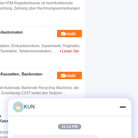
ur ATM-Registrierkasse ist mehrfunktionale
, Zahlung, Zahlung über Rechnungsanmerkungen
ldautomaten
Kontakt
tation, Einkaufszentrum, Supermarkt, Flughafen,
Tankstelle, Telekommunikation, ...
Lesen Sie
-Kassetten, Banknoten-
Kontakt
t Automatic Banknote Recycling Machine), die
Zuverlässig C03T bietet den Nutzern ...
KUN
e
Kontakt
Kassetten und
11:14 PM
cycling von Bargeld Produktvorteile Zuverlässig
rungen und die niedrigsten Reparaturko...