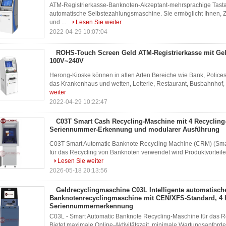
ATM-Registrierkasse-Banknoten-Akzeptant-mehrsprachige Tastat
automatische Selbstezahlungsmaschine. Sie ermöglicht Ihnen
und ...
Lesen Sie weiter
2022-04-29 10:07:04
ROHS-Touch Screen Geld ATM-Registrierkasse mit Ge
100V~240V
Herong-Kioske können in allen Arten Bereiche wie Bank, Polices
das Krankenhaus und wetten, Lotterie, Restaurant, Busbahnhof, 
weiter
2022-04-29 10:22:47
C03T Smart Cash Recycling-Maschine mit 4 Recycling
Seriennummer-Erkennung und modularer Ausführung
C03T Smart Automatic Banknote Recycling Machine (CRM) (Smar
für das Recycling von Banknoten verwendet wird Produktvorteile 
Lesen Sie weiter
2026-05-18 20:13:56
Geldrecyclingmaschine C03L Intelligente automatisch
Banknotenrecyclingmaschine mit CEN/XFS-Standard, 4 
Seriennummernerkennung
C03L - Smart Automatic Banknote Recycling-Maschine für das Re
Bietet maximale Online-Aktivitätszeit, minimale Wartungsanforde