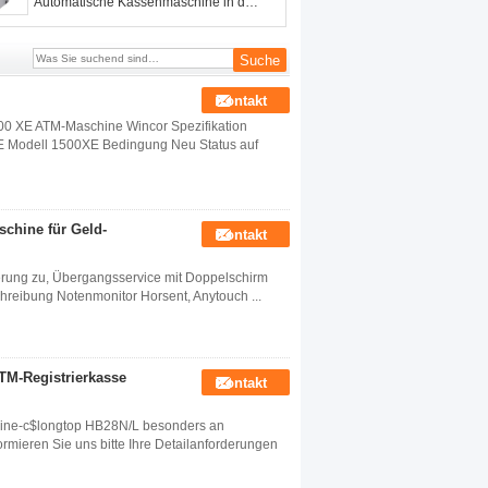
Automatische Kassenmaschine in der
Bankenfinanzierung angewendet
Kontakt
 XE ATM-Maschine Wincor Spezifikation
Modell 1500XE Bedingung Neu Status auf
chine für Geld-
Kontakt
erung zu, Übergangsservice mit Doppelschirm
reibung Notenmonitor Horsent, Anytouch ...
TM-Registrierkasse
Kontakt
chine-c$longtop HB28N/L besonders an
ormieren Sie uns bitte Ihre Detailanforderungen