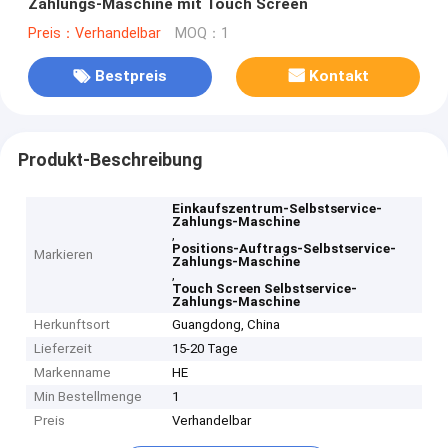
Zahlungs-Maschine mit Touch Screen
Preis：Verhandelbar
MOQ：1
Bestpreis
Kontakt
Produkt-Beschreibung
Einkaufszentrum-Selbstservice-
Zahlungs-Maschine
,
Positions-Auftrags-Selbstservice-
Markieren
Zahlungs-Maschine
,
Touch Screen Selbstservice-
Zahlungs-Maschine
Herkunftsort
Guangdong, China
Lieferzeit
15-20 Tage
Markenname
HE
Min Bestellmenge
1
Preis
Verhandelbar