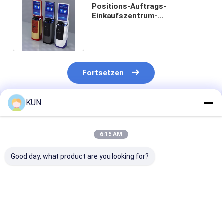
Positions-Auftrags-
Einkaufszentrum-
Selbstservice-Zahlungs-
Maschine mit Touch Screen
Fortsetzen
KUN
Empfohlene Produkte
6:15 AM
Good day, what product are you looking for?
Herong K-Serie 600-
1-10-kVA-
23,6 Zoll
2000VA Standby-
Hochfrequenz-
Touchscreen-S