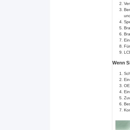
Ve
Ben
und
Spe
Bra
Bra
Ein
Für
LCD
Wenn Sie
Sch
Ein
OEM
Ein
Zuv
Bes
Kon