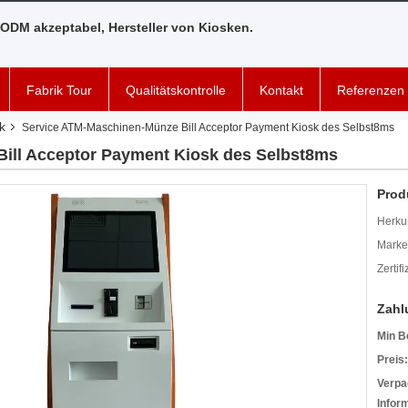
ODM akzeptabel, Hersteller von Kiosken.
Fabrik Tour
Qualitätskontrolle
Kontakt
Referenzen
k
Service ATM-Maschinen-Münze Bill Acceptor Payment Kiosk des Selbst8ms
ill Acceptor Payment Kiosk des Selbst8ms
Prod
Herkun
Mark
Zertif
Zahl
Min B
Preis:
Verpa
Infor