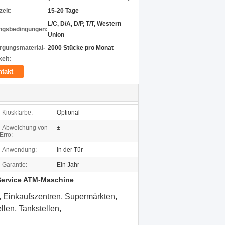
zeit:
15-20 Tage
L/C, D/A, D/P, T/T, Western
ngsbedingungen:
Union
rgungsmaterial-
2000 Stücke pro Monat
eit:
takt
Kioskfarbe:
Optional
Abweichung von
±
Erro:
Anwendung:
In der Tür
Garantie:
Ein Jahr
 Service ATM-Maschine
, Einkaufszentren, Supermärkten,
llen, Tankstellen,