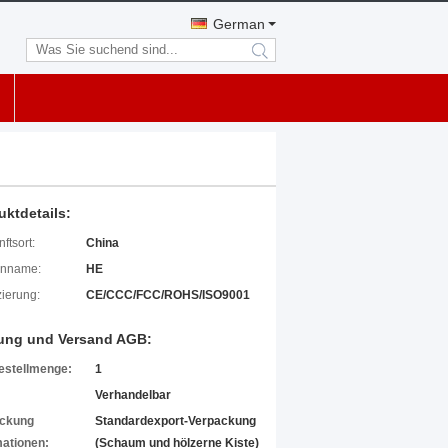
German
search
uktdetails:
ftsort:
China
enname:
HE
izierung:
CE/CCC/FCC/ROHS/ISO9001
ung und Versand AGB:
estellmenge:
1
Verhandelbar
ckung
Standardexport-Verpackung
mationen:
(Schaum und hölzerne Kiste)