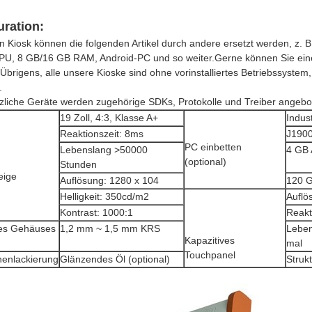
uration:
n Kiosk können die folgenden Artikel durch andere ersetzt werden, z. B.
CPU, 8 GB/16 GB RAM, Android-PC und so weiter.Gerne können Sie einen 
.Übrigens, alle unsere Kioske sind ohne vorinstalliertes Betriebssystem,
.
zliche Geräte werden zugehörige SDKs, Protokolle und Treiber angebo
19 Zoll, 4:3, Klasse A+
Indus
Reaktionszeit: 8ms
J190
PC einbetten
Lebenslang >50000
4 GB 
(optional)
Stunden
eige
Auflösung: 1280 x 104
120 
Helligkeit: 350cd/m2
Auflö
Kontrast: 1000:1
Reakt
des Gehäuses
1,2 mm ~ 1,5 mm KRS
Leben
Kapazitives
mal
Touchpanel
henlackierung
Glänzendes Öl (optional)
Struk