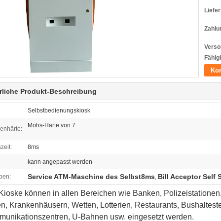
Liefer
Zahlu
Verso
Fähigk
Kon
rliche Produkt-Beschreibung
Selbstbedienungskiosk
Mohs-Härte von 7
enhärte:
zeit:
8ms
kann angepasst werden
Service ATM-Maschine des Selbst8ms
Bill Acceptor Self
ben:
,
ioske können in allen Bereichen wie Banken, Polizeistationen
n, Krankenhäusern, Wetten, Lotterien, Restaurants, Bushalteste
munikationszentren, U-Bahnen usw. eingesetzt werden.