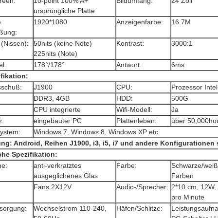
reen:
10-point 100% A+
Bildumfang:
24 Zoll
ursprüngliche Platte
e
1920*1080
Anzeigenfarbe:
16.7M
eßung:
 (Nissen):
50nits (keine Note)
Kontrast:
3000:1
225nits (Note)
el:
178°/178°
Antwort:
6ms
fikation:
sschuß:
J1900
CPU:
Prozessor Inte
DDR3, 4GB
HDD:
500G
CPU integrierte
Wifi-Modell:
Ja
z:
eingebauter PC
Plattenleben:
über 50,000ho
system:
Windows 7, Windows 8, Windows XP etc.
g: Android, Reihen J1900, i3, i5, i7 und andere Konfigurationen 
che Spezifikation:
he:
anti-verkratztes
Farbe:
Schwarze/wei
ausgeglichenes Glas
Farben
Fans 2X12V
Audio-/Sprecher:
2*10 cm, 12W
pro Minute
sorgung:
Wechselstrom 110-240,
Häfen/Schlitze:
Leistungsaufna