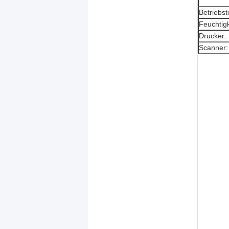
Betriebs
Feuchtigk
Drucker:
Scanner: