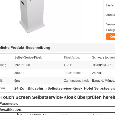
Liefer
Zahlu
Verso
Fähigk
Kon
rliche Produkt-Beschreibung
Selbst-Serive-Kiosk
Kioskfarbe:
Schwarz (option
ßung:
1920*1080
CPU:
J1900/I3/I5/I7
3000:1
Touch Screen:
24 Zoll
t:
6ms
Zahlungsmethode:
Bargeld, Münze,
24-Zoll-Bildschirm Selbstservice-Kiosk
Hotel Selbstservi
ben:
,
l-Touch Screen Selbstservice-Kiosk überprüfen here
Parameter:
Spezifikation: