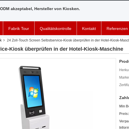
ODM akzeptabel, Hersteller von Kiosken.
Fabrik Tour
Qualitätskontrolle
Kontakt
Referenzen
k
24 Zoll-Touch Screen Selbstservice-Kiosk überprüfen in der Hotel-Kiosk-Masc
vice-Kiosk überprüfen in der Hotel-Kiosk-Maschine
Prod
Herkun
Mark
Zertif
Zahl
Min B
Preis:
Verpa
Infor