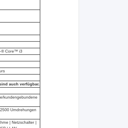
l-® Core™ i3
urs
sind auch verfügbar.
ße/kundengebundene
, 2500 Umdrehungen
hme | Netzschalter |