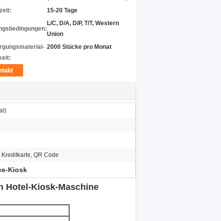
zeit:
15-20 Tage
L/C, D/A, D/P, T/T, Western
ngsbedingungen:
Union
rgungsmaterial-
2000 Stücke pro Monat
eit:
takt
al)
 Kreditkarte, QR Code
ce-Kiosk
in Hotel-Kiosk-Maschine