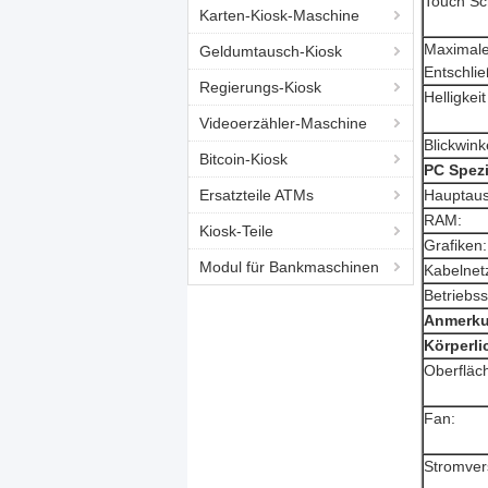
Touch Sc
Karten-Kiosk-Maschine
Maximal
Geldumtausch-Kiosk
Entschli
Regierungs-Kiosk
Helligkeit
Videoerzähler-Maschine
Blickwink
Bitcoin-Kiosk
PC Spezi
Ersatzteile ATMs
Hauptau
RAM:
Kiosk-Teile
Grafiken:
Modul für Bankmaschinen
Kabelnet
Betriebs
Anmerkun
Körperli
Oberfläc
Fan:
Stromver