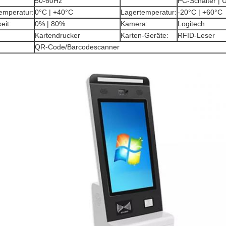
50-60Hz
PC-Schalter | 
temperatur:
0°C | +40°C
Lagertemperatur:
-20°C | +60°C
eit:
0% | 80%
Kamera:
Logitech
Kartendrucker
Karten-Geräte:
RFID-Leser
QR-Code/Barcodescanner