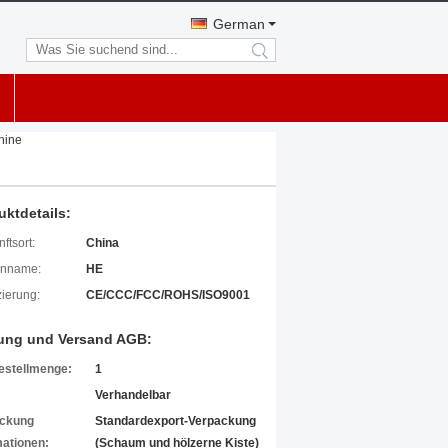
German
search
hine
uktdetails:
ftsort:
China
enname:
HE
izierung:
CE/CCC/FCC/ROHS/ISO9001
ung und Versand AGB:
estellmenge:
1
Verhandelbar
ckung
Standardexport-Verpackung
mationen:
(Schaum und hölzerne Kiste)