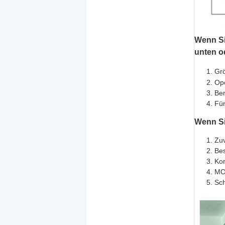
Wenn Sie
unten o
Gr
Ope
Ben
Für
Wenn Sie
Zuv
Bes
Kon
MOQ
Sch