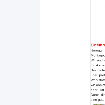
Einführ
Herong In
Montage, 
Wir sind 
Kioske un
Bearbeit
über pro
Werkstatt
wir anbie
oder Luft
Durch die
eine gute