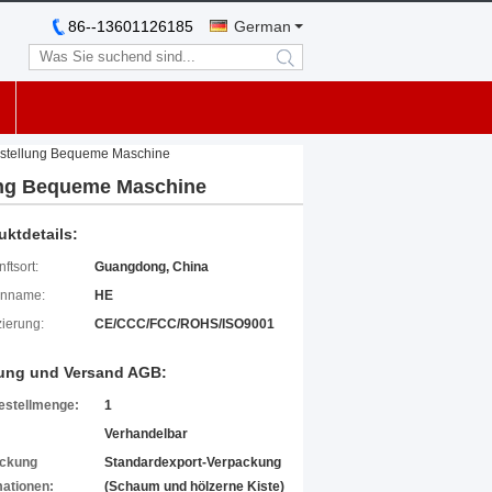
86--13601126185
German
search
Bestellung Bequeme Maschine
lung Bequeme Maschine
uktdetails:
ftsort:
Guangdong, China
enname:
HE
izierung:
CE/CCC/FCC/ROHS/ISO9001
ung und Versand AGB:
estellmenge:
1
Verhandelbar
ckung
Standardexport-Verpackung
mationen:
(Schaum und hölzerne Kiste)