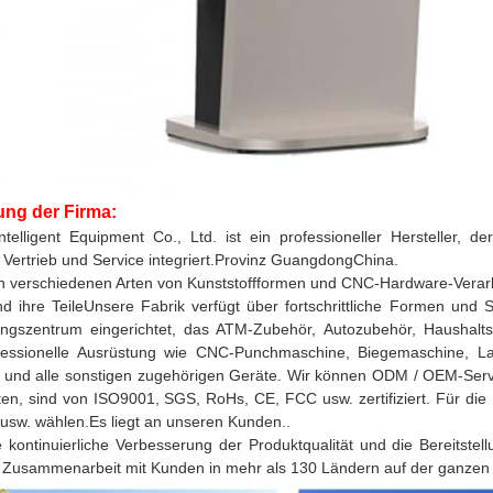
ung der Firma:
telligent Equipment Co., Ltd. ist ein professioneller Hersteller, 
Vertrieb und Service integriert.Provinz GuangdongChina.
in verschiedenen Arten von Kunststoffformen und CNC-Hardware-Verarbe
d ihre TeileUnsere Fabrik verfügt über fortschrittliche Formen und
ungszentrum eingerichtet, das ATM-Zubehör, Autozubehör, Haushaltsg
fessionelle Ausrüstung wie CNC-Punchmaschine, Biegemaschine, Las
 und alle sonstigen zugehörigen Geräte. Wir können ODM / OEM-Servi
ten, sind von ISO9001, SGS, RoHs, CE, FCC usw. zertifiziert. Für di
 usw. wählen.Es liegt an unseren Kunden..
 kontinuierliche Verbesserung der Produktqualität und die Bereitstel
 Zusammenarbeit mit Kunden in mehr als 130 Ländern auf der ganzen 