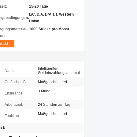
zeit:
15-20 Tage
L/C, D/A, D/P, T/T, Western
ngsbedingungen:
Union
rgungsmaterial-
1000 Stücke pro Monat
eit:
takt
Intelligenter
Name:
Geldeinzahlungsautomat
Grafisches Foto:
Maßgeschneidert
3 Mund
Ensurance:
Arbeitszeit:
24 Stunden am Tag
Maßgeschneidert
Funktion:
osk