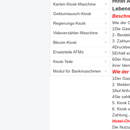
Hotel 
Karten-Kiosk-Maschine
Lebens
Geldumtausch-Kiosk
Beschre
Wie der C
Regierungs-Kiosk
1Die Gäs
Videoerzähler-Maschine
2- Bestät
3. Zahlun
Bitcoin-Kiosk
4Druckbel
Ersatzteile ATMs
5Erhält 
6Der Kios
Kiosk-Teile
ihrer Iden
Modul für Bankmaschinen
Wie der
1Der Gast
2. Melden
3Auf Anfr
4Sie zahl
5. Kiosk 
6. Kiosk 
Zahlung, 
Hotel-Ch
Die Nutzu