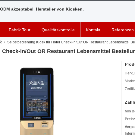
ODM akzeptabel, Hersteller von Kiosken.
Fabrik Tour
Qualitätskontrolle
Kontakt
Referenzen
k
Selbstbedienung Kiosk für Hotel Check-in/Out OR Restaurant Lebensmittel 
el Check-in/Out OR Restaurant Lebensmittel Bestel
Prod
Herkun
Mark
Zertif
Zahl
Min B
Preis:
Verpa
Infor