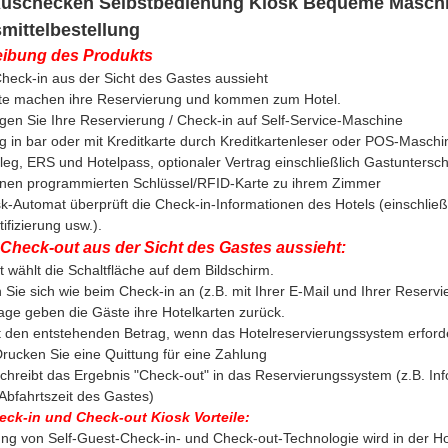
Auschecken Selbstbedienung Kiosk Bequeme Maschi
mittelbestellung
ibung des Produkts
heck-in aus der Sicht des Gastes aussieht
te machen ihre Reservierung und kommen zum Hotel.
igen Sie Ihre Reservierung / Check-in auf Self-Service-Maschine
g in bar oder mit Kreditkarte durch Kreditkartenleser oder POS-Maschi
eg, ERS und Hotelpass, optionaler Vertrag einschließlich Gastunterschr
einen programmierten Schlüssel/RFID-Karte zu ihrem Zimmer
k-Automat überprüft die Check-in-Informationen des Hotels (einschließl
tifizierung usw.).
 Check-out aus der Sicht des Gastes aussieht:
 wählt die Schaltfläche auf dem Bildschirm.
 Sie sich wie beim Check-in an (z.B. mit Ihrer E-Mail und Ihrer Reservi
age geben die Gäste ihre Hotelkarten zurück.
t den entstehenden Betrag, wenn das Hotelreservierungssystem erforder
Drucken Sie eine Quittung für eine Zahlung
schreibt das Ergebnis "Check-out" in das Reservierungssystem (z.B. In
Abfahrtszeit des Gastes)
eck-in und Check-out Kiosk Vorteile:
ng von Self-Guest-Check-in- und Check-out-Technologie wird in der Ho