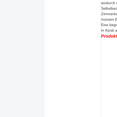
wodurch d
Selbstbed
Zimmerkar
müssen.Er
Eine begr
In Kiosk 
Produkt