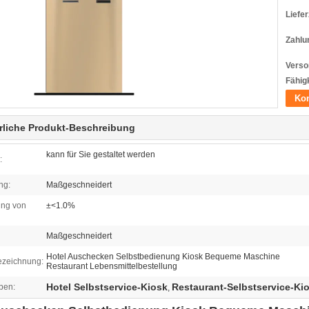
Liefer
Zahlu
Verso
Fähigk
Kon
rliche Produkt-Beschreibung
kann für Sie gestaltet werden
:
ng:
Maßgeschneidert
ng von
±<1.0%
Maßgeschneidert
Hotel Auschecken Selbstbedienung Kiosk Bequeme Maschine
ezeichnung:
Restaurant Lebensmittelbestellung
Hotel Selbstservice-Kiosk
Restaurant-Selbstservice-Ki
ben:
,