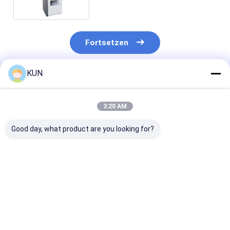
Selbst
Fortsetzen
KUN
Empfohlene Produkte
3:20 AM
Good day, what product are you looking for?
CDM-D04L Bank-
CDM-D06L
CDM-T68L
Selbstbedienungsterminal
Hochgeschwindigkeits-
Masseneinzah
mit hoher Kapazität
Geldeinzahlungsautomat
Hochwertige
für
mit hoher Kapazität,
finanzielle
Bargeldeinzahlungen
Bank-
Selbstbedienu
Bestpreis
Bestpreis
Bestprei
Selbstbedienungsterminal
Bargeldeinzah