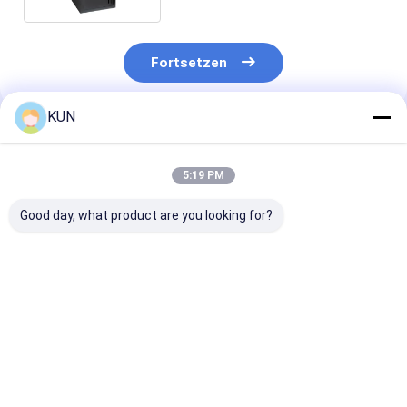
Fortsetzen
KUN
Empfohlene Produkte
5:19 PM
Good day, what product are you looking for?
CDM-D04L Bank-
CDM-D06L
CDM-T68L
Selbstbedienungsterminal
Hochgeschwindigkeits-
Masseneinzah
mit hoher Kapazität
Geldeinzahlungsautomat
Hochwertige
für
mit hoher Kapazität,
finanzielle
Bargeldeinzahlungen
Bank-
Selbstbedienu
Bestpreis
Bestpreis
Bestprei
Selbstbedienungsterminal
Bargeldeinzah
für Banken