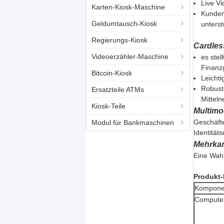
Live V
Karten-Kiosk-Maschine
Kunden
Geldumtausch-Kiosk
unterst
Regierungs-Kiosk
Cardles
Videoerzähler-Maschine
es stel
Finanz
Bitcoin-Kiosk
Leichti
Robuste
Ersatzteile ATMs
Mitteln
Kiosk-Teile
Multimo
Geschäfte
Modul für Bankmaschinen
Identität
Mehrkan
Eine Wah
Produkt-
Kompone
Compute