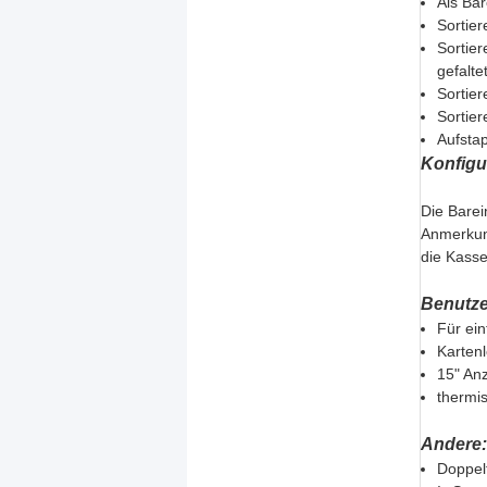
Als Ba
Sortier
Sortie
gefalt
Sortier
Sortier
Aufsta
Konfigu
Die Barei
Anmerkun
die Kass
Benutzer
Für ei
Kartenl
15" Anz
thermi
Andere:
Doppel