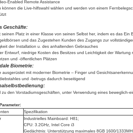
ideo-Enabled Remote Assistance
 können die Live-hilfswahl wählen und werden von einem Fernbelegsc
ützt
s Geschäfte:
lt seinen Platz in einer Klasse von seinen Selbst her, indem es das Ei
geldbörsen und das Zugestehen Kunden des Zugangs zur vollständigen
gkeit der Installation u. des anhaltenden Gebrauches
r Entwurf, niedrige Kosten des Besitzes und Leichtigkeit der Wartung
etzen und -öffentlichen Plätzen
dale Biometrie:
 ausgerüstet mit moderner Biometrie – Finger und Gesichtsanerkennu
sdiebstahles und -betrugs dadurch beseitigend
alselbstbedienung:
l zu den Vorstadiumsgeschäften, unter Verwendung eines beweglich-e
Parameter:
nten
Spezifikation
r
Industrielles Mainboard: H81;
CPU: 3.2GHz, Intel Core i3
Gedächtnis: Unterstützung maximales 8GB 1600/1333M