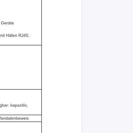
r Geräte
mit Häfen RJ45;
bar: kapazitiv,
 Vandalenbeweis