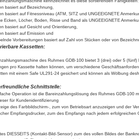
reinzahlungsmaschine kennzeichnet es diese sortierenden Fähigkeiten:
en basiert auf Bezeichnung,
ren basiert auf Fitnessniveau (ATM, SITZ und UNGEEIGNETE Anmerkung
ete Ecken, Löcher, Boden, Risse und Band als UNGEEIGNETE Anmerkun
en basiert auf Gesicht und Orientierung,
en basiert auf Emission und
pelnde Vorbereitungen basiert auf Zahl von Stücken oder von Bezeichn
rierbare Kassetten:
nzahlungsmaschine des Ruhmes GDB-100 bietet 3 (drei) oder 5 (fünf) k
gen pro Kassette halten können, um verschiedene Geschäftsanford
etten mit einem Safe UL291-24 gesichert und können als Wölbung des
freundliche Schnittstelle:
nfache Operation ist die Bareinzahlungslösung des Ruhmes GDB-100 mi
eser für Kundenidentifizierung
eige des Farbbildschirm-, zum von Betriebsart anzuzeigen und der Ver
scher Empfangsdrucker, zum des Empfangs nach jedem erfolgreichen 
tes DIESSEITS (Kontakt-Bild-Sensor) zum des vollen Bildes der Bankn