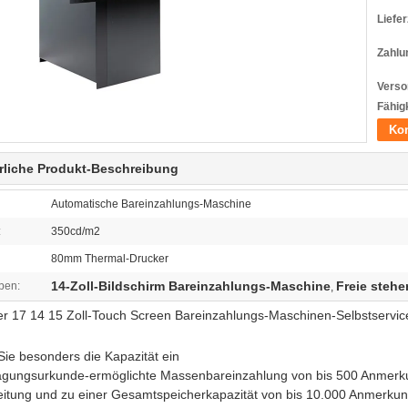
Liefer
Zahlu
Verso
Fähigk
Kon
rliche Produkt-Beschreibung
Automatische Bareinzahlungs-Maschine
:
350cd/m2
80mm Thermal-Drucker
14-Zoll-Bildschirm Bareinzahlungs-Maschine
Freie steh
ben:
,
er 17 14 15 Zoll-Touch Screen Bareinzahlungs-Maschinen-Selbstservi
:
ie besonders die Kapazität ein
agungsurkunde-ermöglichte Massenbareinzahlung von bis 500 Anmerkun
eitung und zu einer Gesamtspeicherkapazität von bis 10.000 Anmerku