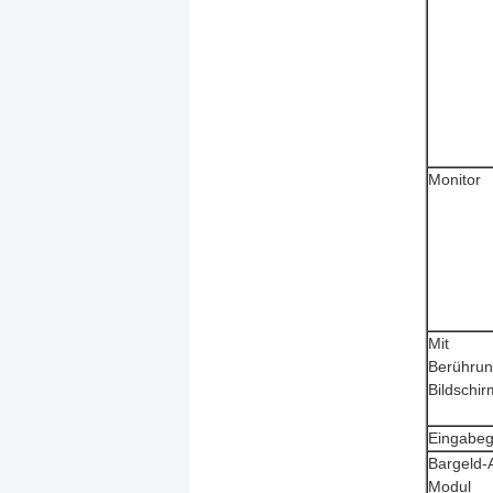
Monitor
Mit
Berührun
Bildschir
Eingabeg
Bargeld
Modul