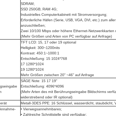
SDRAM;
SSD 250GB; RAM 4G;
Industrielles Computerkabinett mit Stromversorgung;
Erforderliche Häfen (Serie, USB, VGA, DVI, etc.) zum alle
anzuschließen;
Zwei 10/100 Mbps oder höhere Ethernet-Netzwerkkarten 
(Mehr Größen und Arten von PC verfügbar auf Anfrage)
TFT LCD: 15, 17 oder 19 optional
Helligkeit: 300~1200nits
Kontrast: 450:1~1000:1
Entschließung: 15 1024*768
17 1280*1024
19 1280*1024
Mehr Größen zwischen 20" ~46" auf Anfrage
SÄGE Note: 15 17 19"
gseingabe
Entschließung: 4096*4096
m
(Mehr Arten des mit Berührungseingabe Bildschirms verfüg
widerstrebend oder IR optional)
erät
Metall-3DES PPE: 16 Schlüssel, wasserdicht, staubdicht,
-Annahme-
• Vierwegsannehmbares;
• Zahlreiche Schnittstelle sind verfügbar;