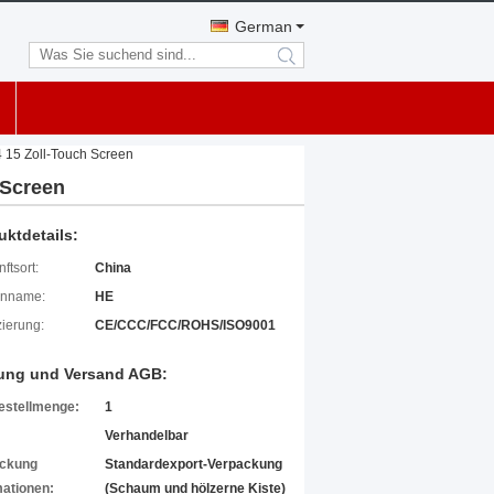
German
search
 15 Zoll-Touch Screen
 Screen
uktdetails:
ftsort:
China
enname:
HE
izierung:
CE/CCC/FCC/ROHS/ISO9001
ung und Versand AGB:
estellmenge:
1
Verhandelbar
ckung
Standardexport-Verpackung
mationen:
(Schaum und hölzerne Kiste)