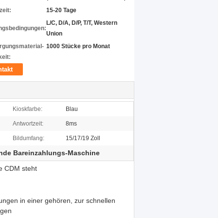
zeit:
15-20 Tage
L/C, D/A, D/P, T/T, Western
ngsbedingungen:
Union
rgungsmaterial-
1000 Stücke pro Monat
eit:
takt
Kioskfarbe:
Blau
Antwortzeit:
8ms
Bildumfang:
15/17/19 Zoll
ende Bareinzahlungs-Maschine
ce CDM steht
gen in einer gehören, zur schnellen
ngen