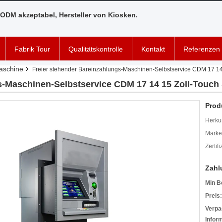
ODM akzeptabel, Hersteller von Kiosken.
Fabrik Tour
Qualitätskontrolle
Kontakt
Referenzen
aschine
Freier stehender Bareinzahlungs-Maschinen-Selbstservice CDM 17 14
s-Maschinen-Selbstservice CDM 17 14 15 Zoll-Touch
Prod
Herkun
Mark
Zertif
Zahl
Min B
Preis:
Verpa
Infor