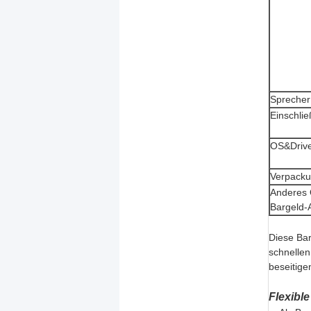
Sprecher
Einschli
OS&Driv
Verpack
Anderes 
Bargeld-A
Diese Ba
schnellen
beseitige
Flexible