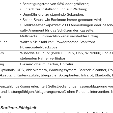
• Bestätigungsrate von 98% oder größeres;
• Einfach zur Installation und zur Wartung;
• Ungefähr drei zu stapelnde Sekunden;
• Selten Staus, wie Banknote immer gesteuert wird;
• Geldkassettenkapazität: 2000 Anmerkungen oder besonde
safty Argument für das Schützen der Kassette;
Multimedia: Linksrechtsbikanal verstärkter Ertrag
eßung
Walzen Sie Stahl kalt: Powdercoated Stahlfront
Powercoated-backcover
ers
Windows XP +SP2 (WINCE, Linux, Unix, WIN2000) und all
stehenden Fahrer verfügbar
ung
Blasen-Schaum, Karton, Holzetui
Optionals: UPS, Videokamera, Warnungssystem, Barcode-Scanner, Roll
kzeptant, Karten-Zufuhr, überprüfen Akzeptanten, Infrarot, Bluetooth,
reinzahlungslösung erleichtert Selbstbedienungsmassenablagerung vo
 und leistungsfähigen Ablagerungsprozeß ohne Personalintervention, l
n.
 Sortierer-Fähigkeit: