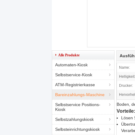
Alle Produkte
Ausfüh
Automaten-Kiosk
Name:
Selbstservice-Kiosk
Helligkeit
ATM-Registrierkasse
Drucker:
Bareinzahlungs-Maschine
Hervorhe
Boden, d
Selbstservice Positions-
Kiosk
Vorteile
Lösen S
Selbstzahlungskiosk
Übertr
Selbsteinrichtungskiosk
Verarb