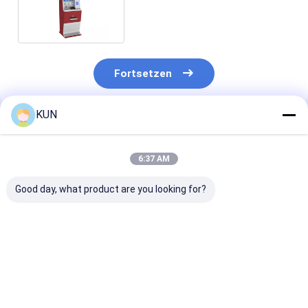
für Supermarkt-Bank
Fortsetzen
KUN
Empfohlene Produkte
6:37 AM
Good day, what product are you looking for?
Herong K-Serie 600-
1-10-kVA-
23,6 Zoll
2000VA Standby-
Hochfrequenz-
Touchscreen-S
UPS mit
Online-USV der CQ-
Service-Kasse
Mikroprozessorsteuerung
Serie mit
Kiosk mit mod