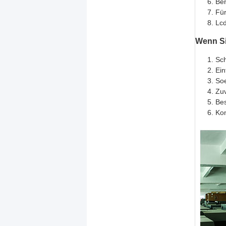
Ben
Für
Lcd
Wenn Sie
Sch
Ein
Soe
Zuv
Bes
Kon