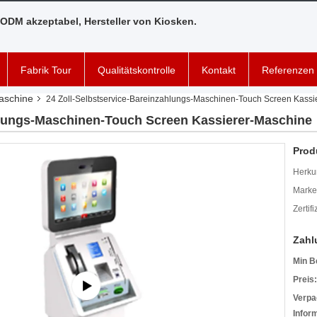
ODM akzeptabel, Hersteller von Kiosken.
Fabrik Tour
Qualitätskontrolle
Kontakt
Referenzen
aschine
24 Zoll-Selbstservice-Bareinzahlungs-Maschinen-Touch Screen Kassi
hlungs-Maschinen-Touch Screen Kassierer-Maschine
Prod
Herkun
Mark
Zertif
Zahl
Min B
Preis:
Verpa
Infor