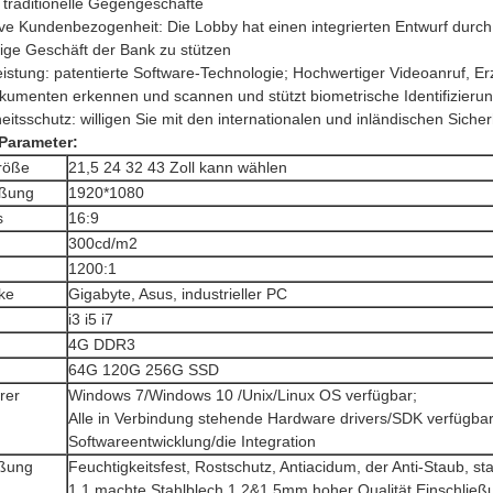
 traditionelle Gegengeschäfte
ive Kundenbezogenheit: Die Lobby hat einen integrierten Entwurf durc
ige Geschäft der Bank zu stützen
istung: patentierte Software-Technologie; Hochwertiger Videoanruf, Er
kumenten erkennen und scannen und stützt biometrische Identifizieru
eitsschutz: willigen Sie mit den internationalen und inländischen Siche
Parameter:
röße
21,5 24 32 43 Zoll kann wählen
eßung
1920*1080
s
16:9
300cd/m2
1200:1
ke
Gigabyte, Asus, industrieller PC
i3 i5 i7
4G DDR3
64G 120G 256G SSD
rer
Windows 7/Windows 10 /Unix/Linux OS verfügbar;
Alle in Verbindung stehende Hardware drivers/SDK verfügbar 
Softwareentwicklung/die Integration
eßung
Feuchtigkeitsfest, Rostschutz, Antiacidum, der Anti-Staub, sta
1,1 machte Stahlblech 1.2&1.5mm hoher Qualität Einschließ