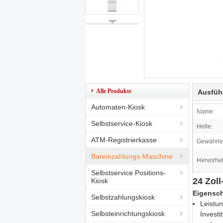
Alle Produkte
Ausfüh
Automaten-Kiosk
Name:
Selbstservice-Kiosk
Helle:
ATM-Registrierkasse
Gewährle
Bareinzahlungs-Maschine
Hervorhe
Selbstservice Positions-
24 Zol
Kiosk
Eigensch
Selbstzahlungskiosk
Leistu
Selbsteinrichtungskiosk
Invest