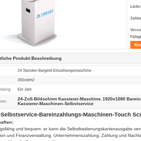
Liefer
Zahlu
Verso
Fähigk
Kon
rliche Produkt-Beschreibung
24 Stunden Bargeld-Einzahlungsmaschine
350cd/m2
istung:
Ein Jahr
24-Zoll-Bildschirm Kassierer-Maschine
1920x1080 Barei
,
ben:
Kassierer-Maschinen-Selbstservice
l-Selbstservice-Bareinzahlungs-Maschinen-Touch Sc
aften:
ngsfähig und bequem: er kann die Selbstbedienungskartenausgabe verw
ition und Finanzverwaltung, Unternehmenszahlung, Zahlung und Nach