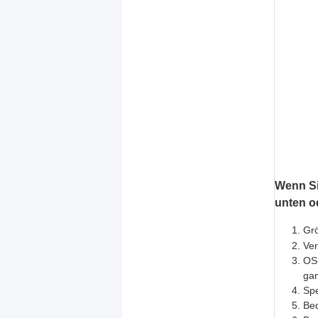
Wenn Sie
unten o
Gr
Ve
OS-
gan
Spe
Bed