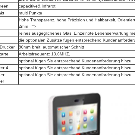
reen
capacitive& Infrarot
kt
multi Punkte
Hohe Transparenz, hohe Präzision und Haltbarkeit, Orientie
2mm="">
reines ausgeglichenes Glas; Einzelnote Lebenserwartung m
die optionalen Zusätze fügen entsprechend Kundenanforder
Drucker
80mm breit, automatischer Schnitt
karte
Arbeitsfrequenz: 13.6MHZ,
optional fügen Sie entsprechend Kundenanforderung hinzu
ker 4
optional fügen Sie entsprechend Kundenanforderung hinzu
her
optional fügen Sie entsprechend Kundenanforderung hinzu
ser