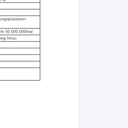
rungspräzision<
ehr 50.000.000mal
ung hinzu