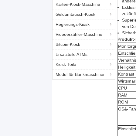
andere
Karten-Kiosk-Maschine
Exklus
zukünft
Geldumtausch-Kiosk
Superle
Regierungs-Kiosk
von Do
Sicherh
Videoerzähler-Maschine
Produkt-
Bitcoin-Kiosk
Monitorg
Entschli
Ersatzteile ATMs
Verhältni
Kiosk-Teile
Helligkeit
Kontrast
Modul für Bankmaschinen
Wirtsmar
CPU
RAM
ROM
OS&-Fah
Einschli