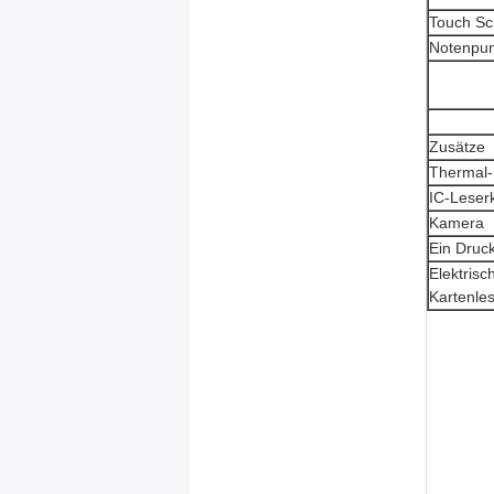
Touch Sc
Notenpun
Zusätze
Thermal-
IC-Leser
Kamera
Ein Druc
Elektrisc
Kartenle