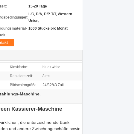
zeit:
15-20 Tage
L/C, D/A, D/P, T/T, Western
ngsbedingungen:
Union,
rgungsmaterial-
1000 Stücke pro Monat
eit:
takt
Kioskfarbe:
blue+white
Reaktionszeit:
8 ms
Bildschirmgröße:
24/32/43 Zoll
nzahlungs-Maschine
,
reen Kassierer-Maschine
irklichen, die unterzeichnende Bank,
laden und andere Zwischengeschäfte sowie