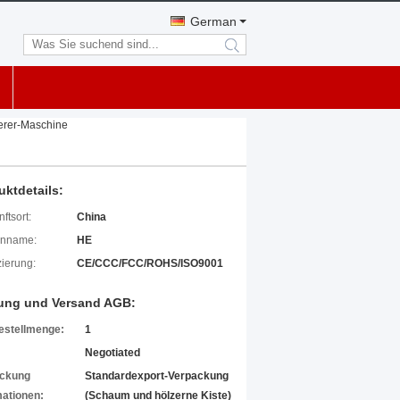
German
search
erer-Maschine
uktdetails:
ftsort:
China
enname:
HE
izierung:
CE/CCC/FCC/ROHS/ISO9001
ung und Versand AGB:
estellmenge:
1
Negotiated
ckung
Standardexport-Verpackung
mationen:
(Schaum und hölzerne Kiste)