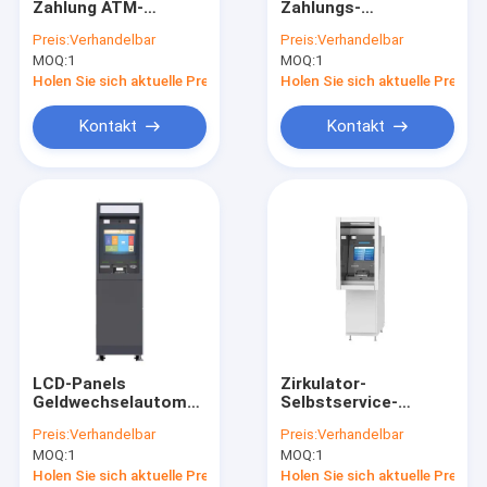
Zahlung ATM-
Zahlungs-
Selbstservice Positions-Kiosk
Maschinen-
Terminaltouch
Preis:
Verhandelbar
Preis:
Verhandelbar
Selbstbedienungs-
Screen Kiosk-ATM-
MOQ:
Selbstzahlungskiosk
1
MOQ:
1
Gebührenzählungs-
Bargeld-Akzeptant-
Anschluss
Recycler
Holen Sie sich aktuelle Preis
Holen Sie sich aktuelle Preis
Selbsteinrichtungskiosk
Kontakt
Kontakt
Karten-Kiosk-Maschine
Geldumtausch-Kiosk
Regierungs-Kiosk
Videoerzähler-Maschine
Bitcoin-Kiosk
LCD-Panels
Zirkulator-
Ersatzteile ATMs
Geldwechselautomat
Selbstservice-
ATM-Zahlungskiosk
Empfänger ATM-
Preis:
Verhandelbar
Preis:
Verhandelbar
Geldautomat
Registrierkasse-anti-
Kiosk-Teile
MOQ:
1
MOQ:
1
Gleiten
Holen Sie sich aktuelle Preis
Holen Sie sich aktuelle Preis