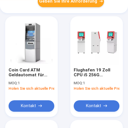
Geben Sie Ihre Anforderung
Coin Card ATM
Flughafen 19 Zoll
Geldautomat für
CPU i5 256G
Einkaufszentrum
Geldautomat
MOQ:
1
MOQ:
1
Einzahlungsautomat
Holen Sie sich aktuelle Preis
Holen Sie sich aktuelle Preis
Geldautomat
Kontakt
Kontakt