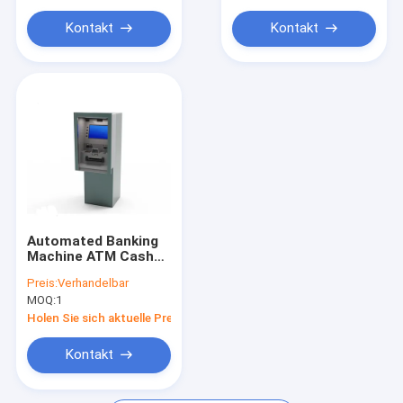
Modul für Bankmaschinen
Kontakt
Kontakt
Automated Banking
Machine ATM Cash
Machine gelten für
Preis:
Verhandelbar
jeden Bankschalter
MOQ:
1
Holen Sie sich aktuelle Preis
Kontakt