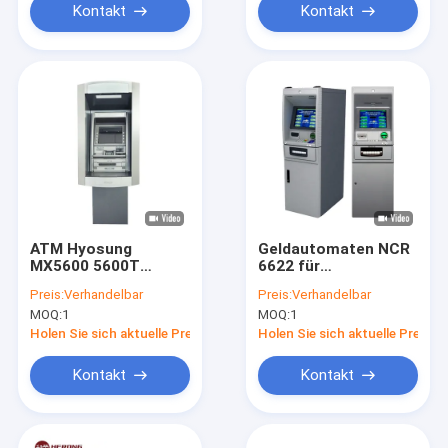
Kontakt
Kontakt
ATM Hyosung
Geldautomaten NCR
MX5600 5600T
6622 für
Hochwertige
Bankgeschäfte
Preis:
Verhandelbar
Preis:
Verhandelbar
Präzision Sicherheit
MOQ:
1
MOQ:
1
Intelligente Maschine
Holen Sie sich aktuelle Preis
Holen Sie sich aktuelle Preis
Kontakt
Kontakt