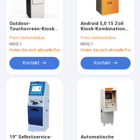
Werksbesichtigung
Qualitätskontrolle
Outdoor-
Android 5,0 15 Zoll
Touchscreen-Kiosk
Kiosk-Kombinations-
Kontakt mit uns
Finanzbank
Imbiss und Soda-
Preis:
Verhandelbar
Preis:
Verhandelbar
Scheckeinzahlungsautomat
Automaten
MOQ:
1
MOQ:
1
Geldautomat
verkaufend
Neuigkeiten
Holen Sie sich aktuelle Preis
Holen Sie sich aktuelle Preis
Bitte um ein Angebot
Kontakt
Kontakt
Automaten-Kiosk
Selbstservice-Kiosk
ATM-Registrierkasse
Bareinzahlungs-Maschine
19" Selbstservice-
Automatische