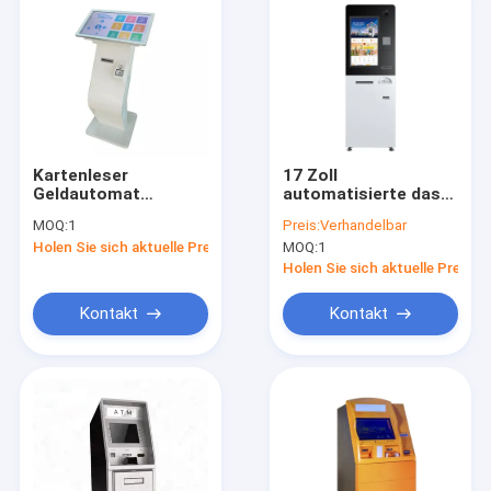
Kartenleser
17 Zoll
Geldautomat
automatisierte das
Kleinkiosk
Ein Bankkonto haben
MOQ:
1
Preis:
Verhandelbar
Geldautomat
von Maschinen-
Holen Sie sich aktuelle Preis
MOQ:
1
Bargeldeinzahlungsautomat
Geldumtausch-ATM-
Maschine
Holen Sie sich aktuelle Preis
Kontakt
Kontakt
Zu Hause
Produkte
Über uns