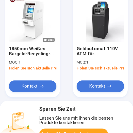
1850mm Weißes
Geldautomat 110V
Bargeld-Recycling-
ATM für
System hohe
Regierungseinzelhandels
MOQ:
1
MOQ:
1
Sicherheit durch die
mit Spender
Holen Sie sich aktuelle Preis
Holen Sie sich aktuelle Preis
Wand CRM-Maschine
Kontakt
Kontakt
Sparen Sie Zeit
Lassen Sie uns mit Ihnen die besten
Produkte kontaktieren.