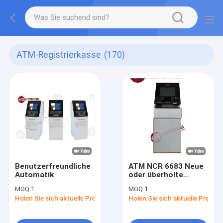
ATM-Registrierkasse
(170)
Benutzerfreundliche
ATM NCR 6683 Neue
Automatik
oder überholte
intelligente
MOQ:
1
MOQ:
1
Hochwertige
Holen Sie sich aktuelle Preis
Holen Sie sich aktuelle Preis
Präzisionssicherung