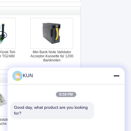
iosk-Teil-
Mei Bank Note Validator
r TG2480
Acceptor-Kassette für 1200
Banknoten
KUN
8:58 PM
Good day, what product are you looking 
for?
astatur EPP4
445-0757322 NCR S2
che Version
Präsentationsmodul S2
Dispenser 4450757322