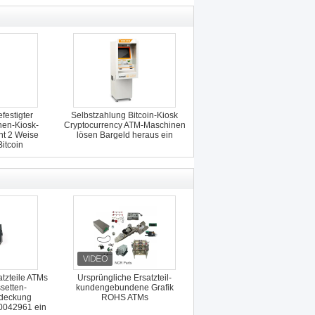
festigter
Selbstzahlung Bitcoin-Kiosk
nen-Kiosk-
Cryptocurrency ATM-Maschinen
nt 2 Weise
lösen Bargeld heraus ein
itcoin
tzteile ATMs
Ursprüngliche Ersatzteil-
setten-
kundengebundene Grafik
bdeckung
ROHS ATMs
0042961 ein