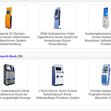
lligente 24 Stunden
ODM-Selbstservice-Hotel-
Kundengebundene
en herein Hotel-Karten-
Eigentest im Kiosk-System für
Screen Karten
-Maschinen-System-
Anmeldungs-Raum-
Maschinen-Selbstse
elbstanmeldung
Reservierung
Positio
tausch-Kiosk
(10)
 Geldumtausch-führte
17Inch-65inch Touch Screen
Fremde Geldu
bilservice-Kiosk die
Geldumtausch-Kiosk-
Flughafen-Kiosk
s angefertigte Anzeige
Selbstauftrags-Positions-System
Maschine 19