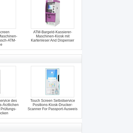
Screen
ATM-Bargeld-Kassierer-
Maschinen-
Maschinen-Kiosk mit
usch-ATM-
Kartenleser And Dispenser
ne
Service des
Touch Screen Selbstservice
Ärztlichen
Positions-Kiosk-Drucker-
r Prüfungs-
Scanner For Passport-Ausweis
ucken