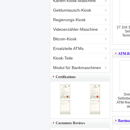
Karten-Kiosk-Maschine
Geldumtausch-Kiosk
Regierungs-Kiosk
27 Zoll 
Videoerzähler-Maschine
Sel
Term
Bitcoin-Kiosk
Ersatzteile ATMs
ATM-Reg
Kiosk-Teile
Modul für Bankmaschinen
Certifications
Soe
Selbsts
ATM-Reg
d
Bareinz
Customers Reviews