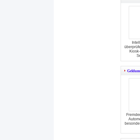
Inte
überprüf
Kiosk
S
Geldum
Fremder
Automo
besonder