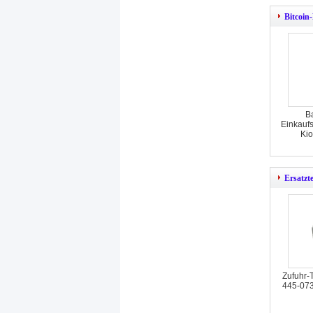
Bitcoin
B
Einkaufs
Kio
Ersatzt
Zufuhr-
445-07