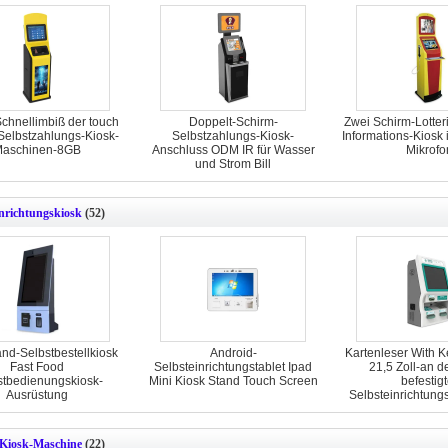
Schnellimbiß der touch
Doppelt-Schirm-
Zwei Schirm-Lotter
Selbstzahlungs-Kiosk-
Selbstzahlungs-Kiosk-
Informations-Kiosk 
aschinen-8GB
Anschluss ODM IR für Wasser
Mikrofo
und Strom Bill
inrichtungskiosk
(52)
nd-Selbstbestellkiosk
Android-
Kartenleser With 
Fast Food
Selbsteinrichtungstablet Ipad
21,5 Zoll-an 
stbedienungskiosk-
Mini Kiosk Stand Touch Screen
befestigt
Ausrüstung
Selbsteinrichtung
Kiosk-Maschine
(22)