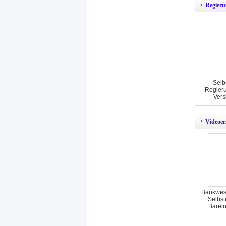
Regieru
Selb
Regieru
Vers
Videoer
Bankwese
Selbst
Barei