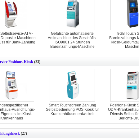
elbstservice-ATM-
Gefälschte automatisierte
8GB Touch 
 Deposite-Maschinen-
Antimaschine des Geschäfts-
Bareinzahlungs-
uss für Bank-Zahlung
ISO9001 24 Stunden
Kiosk-Geldumta
Bareinzahlungs-Maschine
Maschi
rvice Positions-Kiosk
(23)
ndenspezifischer
Smart Touchscreen Zahlung
Positions-Kiosk 
nhaus-Ausrichtungs-
Selbstbedienung POS Kiosk für
ODM-Krankenhaus-
-Eigentest im Kiosk-
Krankenhäuser entwickelt
Diensts Selbstfü
Krankenhaus
Berichts-Dr
ahlungskiosk
(27)