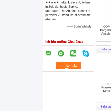
★★★★★ netter Lieferant, liefern
in Zeit, der beste Service
überhaupt. Der Automat kommt in
perfekter Zustand, kauft bestimmt
eher an.
—— Sorin Whitely
ODM-S
Bargeld
Anschl
Ich bin online Chat Jetzt
Selbstse
Ku
Kranke
Kiosk
Selbstz