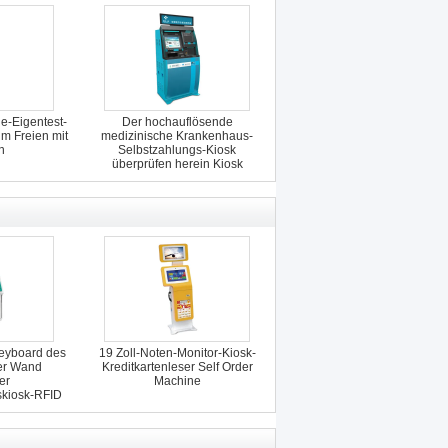
ie-Eigentest-
Der hochauflösende
im Freien mit
medizinische Krankenhaus-
n
Selbstzahlungs-Kiosk
überprüfen herein Kiosk
Keyboard des
19 Zoll-Noten-Monitor-Kiosk-
der Wand
Kreditkartenleser Self Order
er
Machine
skiosk-RFID