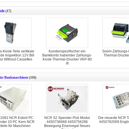
eile
(17)
-Kiosk-Teile vertikale
Kundenspezifischer ein
Soem-Zahlungs-K
e Inspektion 12V Bill
Bankkonto habender Zahlungs-
Thermal-Drucke
or Without Cassettes
Kiosk-Thermal-Drucker VKP-80
III
für Bankmaschinen
(116)
2091 NCR Estoril PC
NCR S2 Spender Pick Modul
Die neueste NCR T
nster 10 PC Kern NCR
4450736668 4450756286
4450782009 Englis
zteile für Maschinen
Bewegung Eisenregal Neues