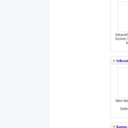
Infrarot
Screen 
M
Selbste
Mini-Wa
Selb
Karten-