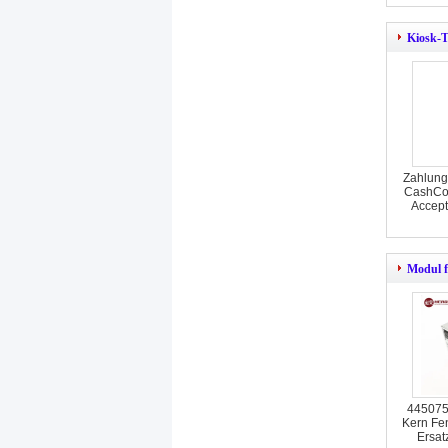
Kiosk-T
Zahlungs
CashCod
Accept
Modul 
445075
Kern Fe
Ersat