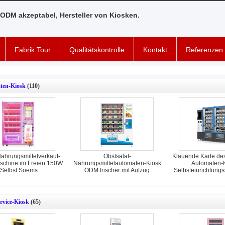
ODM akzeptabel, Hersteller von Kiosken.
Fabrik Tour
Qualitätskontrolle
Kontakt
Referenzen
ten-Kiosk
(110)
ahrungsmittelverkauf-
Obstsalat-
Klauende Karte de
schine im Freien 150W
Nahrungsmittelautomaten-Kiosk
Automaten-K
Selbst Soems
ODM frischer mit Aufzug
Selbsteinrichtung
ervice-Kiosk
(65)