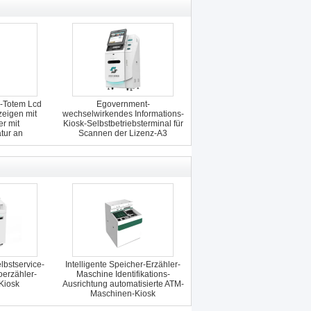
-Totem Lcd
Egovernment-
zeigen mit
wechselwirkendes Informations-
r mit
Kiosk-Selbstbetriebsterminal für
tur an
Scannen der Lizenz-A3
lbstservice-
Intelligente Speicher-Erzähler-
oerzähler-
Maschine Identifikations-
Kiosk
Ausrichtung automatisierte ATM-
Maschinen-Kiosk