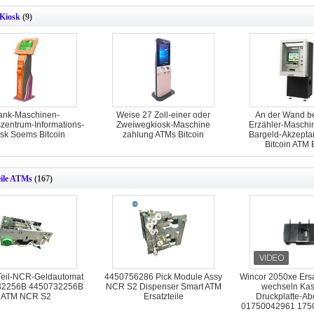
-Kiosk
(9)
ank-Maschinen-
Weise 27 Zoll-einer oder
An der Wand be
zentrum-Informations-
Zweiwegkiosk-Maschine
Erzähler-Maschi
sk Soems Bitcoin
zahlung ATMs Bitcoin
Bargeld-Akzepta
Bitcoin ATM B
eile ATMs
(167)
Teil-NCR-Geldautomat
4450756286 Pick Module Assy
Wincor 2050xe Ersa
32256B 4450732256B
NCR S2 Dispenser Smart ATM
wechseln Kas
ATM NCR S2
Ersatzteile
Druckplatte-A
01750042961 175