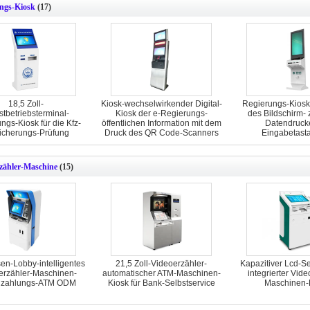
ngs-Kiosk
(17)
18,5 Zoll-
Kiosk-wechselwirkender Digital-
Regierungs-Kiosk
stbetriebsterminal-
Kiosk der e-Regierungs-
des Bildschirm- 
ngs-Kiosk für die Kfz-
öffentlichen Information mit dem
Datendrucke
icherungs-Prüfung
Druck des QR Code-Scanners
Eingabetasta
zähler-Maschine
(15)
n-Lobby-intelligentes
21,5 Zoll-Videoerzähler-
Kapazitiver Lcd-Se
erzähler-Maschinen-
automatischer ATM-Maschinen-
integrierter Vide
nzahlungs-ATM ODM
Kiosk für Bank-Selbstservice
Maschinen-