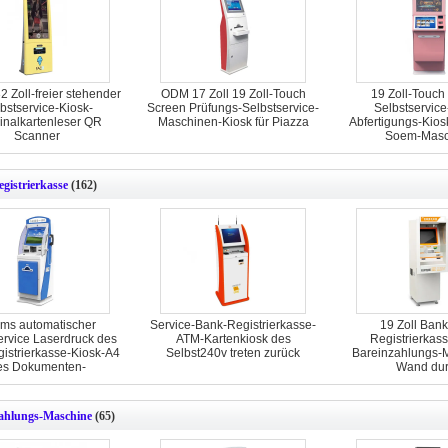
32 Zoll-freier stehender
ODM 17 Zoll 19 Zoll-Touch
19 Zoll-Touch
bstservice-Kiosk-
Screen Prüfungs-Selbstservice-
Selbstservice
inalkartenleser QR
Maschinen-Kiosk für Piazza
Abfertigungs-Kio
Scanner
Soem-Masc
istrierkasse
(162)
ms automatischer
Service-Bank-Registrierkasse-
19 Zoll Ban
ervice Laserdruck des
ATM-Kartenkiosk des
Registrierkas
istrierkasse-Kiosk-A4
Selbst240v treten zurück
Bareinzahlungs-
es Dokumenten-
Wand du
ahlungs-Maschine
(65)