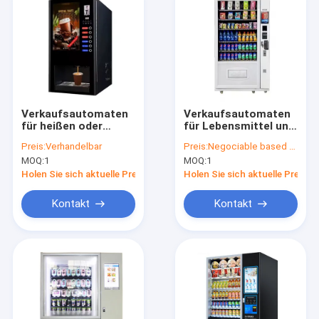
Verkaufsautomaten
Verkaufsautomaten
für heißen oder
für Lebensmittel und
gefrorenen Kaffee
Getränke Snack und
Preis:
Verhandelbar
Preis:
Negociable based on the quantity
Milch Tee mit
Getränke
MOQ:
1
MOQ:
1
automatischem
Automatischer
Becher Tropfen
Selbstbedienungskiosk
Holen Sie sich aktuelle Preis
Holen Sie sich aktuelle Preis
Kontakt
Kontakt
Zu Hause
Produkte
Über uns