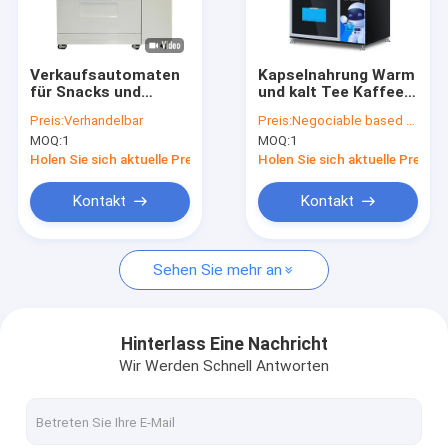
Werksbesichtigung
Qualitätskontrolle
Verkaufsautomaten
Kapselnahrung Warm
für Snacks und
und kalt Tee Kaffee
Kontakt mit uns
Getränke Anti-
Saft Getränke Eis
Preis:
Verhandelbar
Preis:
Negociable based on the quantity
Diebstahl
Maschine Kiosk
MOQ:
1
MOQ:
1
Touchscreen
Neuigkeiten
Selbstbedienung
Holen Sie sich aktuelle Preis
Holen Sie sich aktuelle Preis
Kiosk
Bitte um ein Angebot
Kontakt
Kontakt
Sehen Sie mehr an
Automaten-Kiosk
Selbstservice-Kiosk
Hinterlass Eine Nachricht
Wir Werden Schnell Antworten
ATM-Registrierkasse
Bareinzahlungs-Maschine