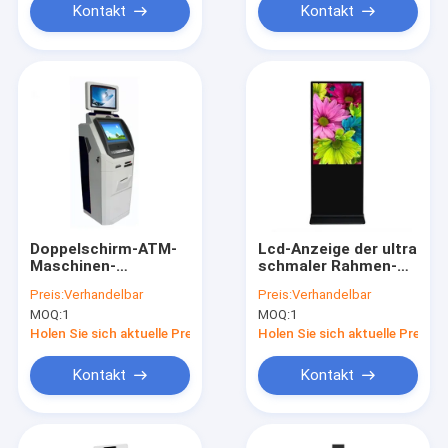
Kontakt
Kontakt
Doppelschirm-ATM-
Lcd-Anzeige der ultra
Maschinen-
schmaler Rahmen-
Bankwesen Bill
Innendigitalen
Preis:
Verhandelbar
Preis:
Verhandelbar
Payment For Cash In
beschilderung oder
MOQ:
1
MOQ:
1
und Bargeld heraus
Touch Screen
Monitor
Holen Sie sich aktuelle Preis
Holen Sie sich aktuelle Preis
Kontakt
Kontakt