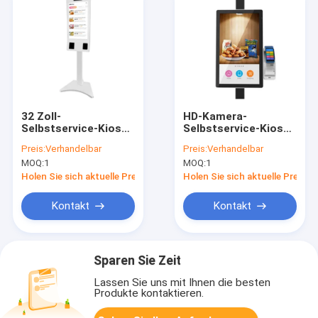
32 Zoll-
HD-Kamera-
Selbstservice-Kiosk-
Selbstservice-Kiosk-
Zahlungs-
Flughafen-
Preis:
Verhandelbar
Preis:
Verhandelbar
Informations-
Supermarkt-Zahlung
MOQ:
1
MOQ:
1
Bankwesen-Touch
Screen
Holen Sie sich aktuelle Preis
Holen Sie sich aktuelle Preis
Kontakt
Kontakt
Sparen Sie Zeit
Lassen Sie uns mit Ihnen die besten
Produkte kontaktieren.