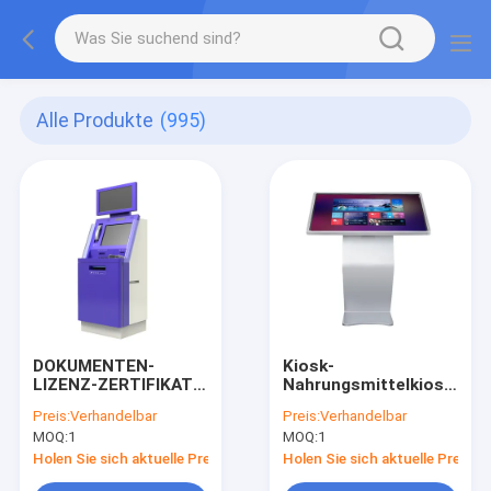
Alle Produkte
(995)
DOKUMENTEN-
Kiosk-
LIZENZ-ZERTIFIKAT-
Nahrungsmittelkiosk
RECHNUNGS-FOTO-
der 65 Zoll-digitalen
Preis:
Verhandelbar
Preis:
Verhandelbar
ZAHLUNG, DIE K-
Beschilderung
MOQ:
1
MOQ:
1
KREDIT-DEBITKARTE-
Einkaufszentrenim
LESER KIOAK
freien, der Palyer
Holen Sie sich aktuelle Preis
Holen Sie sich aktuelle Preis
DRUCKT
annonciert