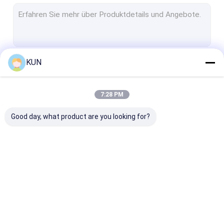
Selbstservice Positions-Kiosk
Selbstzahlungskiosk
Selbsteinrichtungskiosk
KUN
Fortsetzen
Karten-Kiosk-Maschine
Geldumtausch-Kiosk
7:28 PM
Unsere Kategorien
Regierungs-Kiosk
Good day, what product are you looking for?
Videoerzähler-Maschine
Bitcoin-Kiosk
Ersatzteile ATMs
Automaten-Kiosk
Selbstservice-Kiosk
ATM-Registrie
Kiosk-Teile