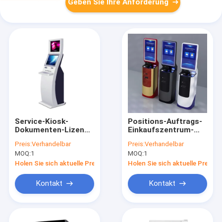
Geben Sie Ihre Anforderung
Service-Kiosk-
Positions-Auftrags-
Dokumenten-Lizenz-
Einkaufszentrum-
Zertifikat-
Selbstservice-
Preis:
Verhandelbar
Preis:
Verhandelbar
Rechnungs-Foto-
Zahlungs-Maschine
MOQ:
1
MOQ:
1
Zahlung des
mit Touch Screen
Selbst128gb, die k-
Holen Sie sich aktuelle Preis
Holen Sie sich aktuelle Preis
Kredit-Debitkarte-
Leser druckt
Kontakt
Kontakt