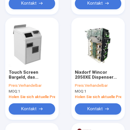
Kontakt
Kontakt
Touch Screen
Nixdorf Wincor
Bargeld, das
2050XE Dispenser
Selbstservice-Kiosk
CMD-V4
Preis:
Verhandelbar
Preis:
Verhandelbar
der Maschinen-CRS
01750109659 mit 4 +
MOQ:
1
MOQ:
1
mit Barcode-Scanner
1 Kassetten
aufbereitet
Holen Sie sich aktuelle Preis
Holen Sie sich aktuelle Preis
Kontakt
Kontakt