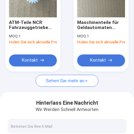
Werksbesichtigung
Qualitätskontrolle
ATM-Teile NCR
Maschinenteile für
Fahrzeuggetriebe
Geldautomaten
Kontakt mit uns
Bewegungsübertragung
Neuer Zahnrad 25t
MOQ:
1
MOQ:
1
19T 445-0762546
Wagen NCR S2 25T
Holen Sie sich aktuelle Preis
Holen Sie sich aktuelle Preis
ATM-Maschine
Zahnrad
Neuigkeiten
Geldautomaten-
Hardware
Bitte um ein Angebot
Kontakt
Kontakt
Sehen Sie mehr an
Automaten-Kiosk
Selbstservice-Kiosk
Hinterlass Eine Nachricht
Wir Werden Schnell Antworten
ATM-Registrierkasse
Bareinzahlungs-Maschine