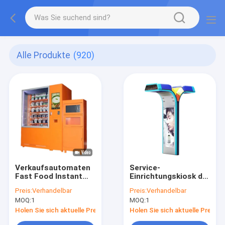
Alle Produkte
(920)
Verkaufsautomaten
Service-
Fast Food Instant
Einrichtungskiosk der
Noodles
27 Zoll-Werbungs-
Preis:
Verhandelbar
Preis:
Verhandelbar
Selbstbedienung mit
digitalen
MOQ:
1
MOQ:
1
Mikrowelle
Beschilderung
Selbstfür Innen
Holen Sie sich aktuelle Preis
Holen Sie sich aktuelle Preis