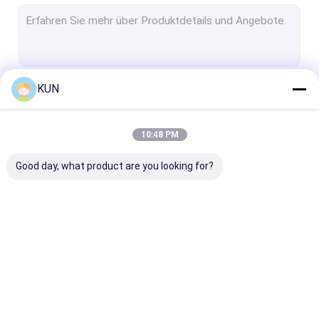
Selbstservice Positions-Kiosk
Selbstzahlungskiosk
Selbsteinrichtungskiosk
KUN
Fortsetzen
Karten-Kiosk-Maschine
Geldumtausch-Kiosk
10:48 PM
Unsere Kategorien
Regierungs-Kiosk
Good day, what product are you looking for?
Videoerzähler-Maschine
Bitcoin-Kiosk
Ersatzteile ATMs
Automaten-Kiosk
Selbstservice-Kiosk
ATM-Registrie
Kiosk-Teile