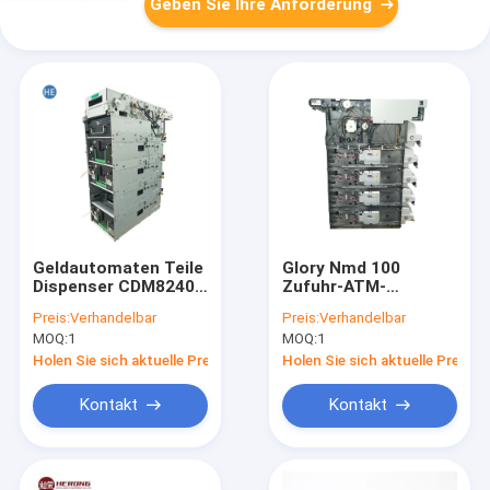
Geben Sie Ihre Anforderung
Geldautomaten Teile
Glory Nmd 100
Dispenser CDM8240
Zufuhr-ATM-
Modul mit 4
Maschinen-Teile mit
Preis:
Verhandelbar
Preis:
Verhandelbar
Kassetten
4+1 Kassetten und
MOQ:
1
MOQ:
1
Nq N-Düngung 300
Holen Sie sich aktuelle Preis
Holen Sie sich aktuelle Preis
Kontakt
Kontakt