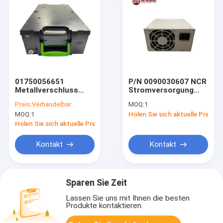
01750056651
P/N 0090030607 NCR
Metallverschluss
Stromversorgung
Schloss Wincor
24V 198W Diebold
Preis:
Verhandelbar
MOQ:
1
2050XE Kassette
ATM Maschinenteile
MOQ:
1
Holen Sie sich aktuelle Preis
CMD-V4
Geldautomaten
Holen Sie sich aktuelle Preis
Maschinenteile
Kontakt
Kontakt
Sparen Sie Zeit
Lassen Sie uns mit Ihnen die besten
Produkte kontaktieren.