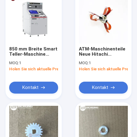
850 mm Breite Smart
ATM-Maschinenteile
Teller-Maschine
Neue Hitachi
Lobby STM 19 Zoll
4P007460A WCS-
MOQ:
1
MOQ:
1
Finanzausrüstung
S.ROLR ASSY 2845V
Holen Sie sich aktuelle Preis
Holen Sie sich aktuelle Preis
Kontakt
Kontakt
Zu Hause
Produkte
Über uns